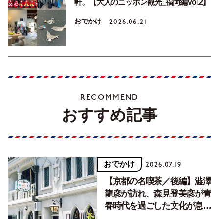
軒。【大人のニッポン観光_福岡編Vol.2】
おでかけ
2026.06.21
RECOMMEND
おすすめ記事
おでかけ
2026.07.19
【京都の名喫茶／後編】澁澤
龍彦が訪れ、森見登美彦が青
春時代を過ごした文化が息づ
く居場所。