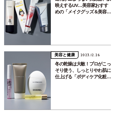
映えするUV…美容家おすす
めの「メイクグッズ＆美容家
電」
美容と健康
2023.12.26
冬の乾燥は大敵！プロがこっ
そり使う、しっとりやわ肌に
仕上げる「ボディケア化粧
品」7選