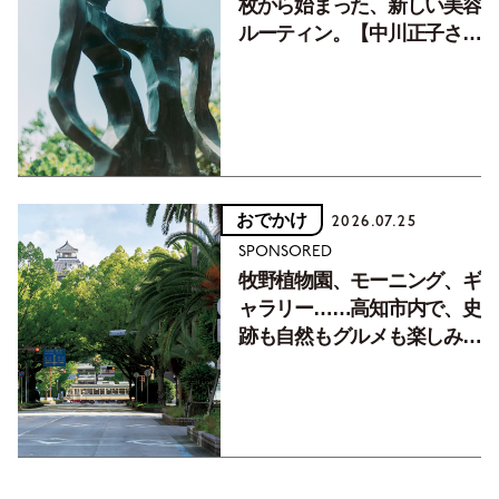
枚から始まった、新しい美容
ルーティン。【中川正子さん
フォトエッセイVol.2】
おでかけ
2026.07.25
SPONSORED
牧野植物園、モーニング、ギ
ャラリー……高知市内で、史
跡も自然もグルメも楽しみ尽
くす！【地元の本屋さんとつ
くった町歩きガイド／高知編
Part1】