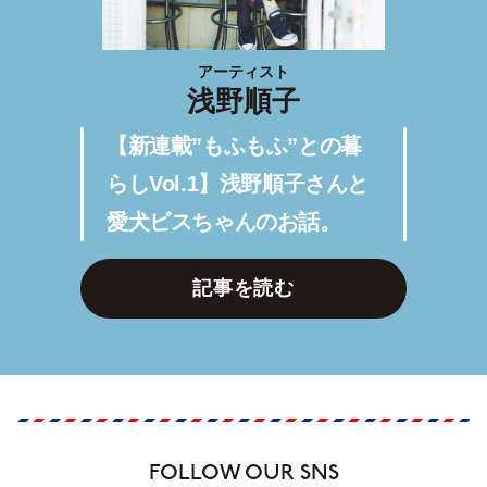
アーティスト
浅野順子
【新連載”もふもふ”との暮
らしVol.1】浅野順子さんと
愛犬ビスちゃんのお話。
記事を読む
FOLLOW OUR SNS