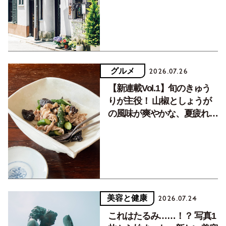
グルメ
2026.07.26
【新連載Vol.1】旬のきゅう
りが主役！ 山椒としょうが
の風味が爽やかな、夏疲れを
癒す10分おかず
美容と健康
2026.07.24
これはたるみ……！？ 写真1