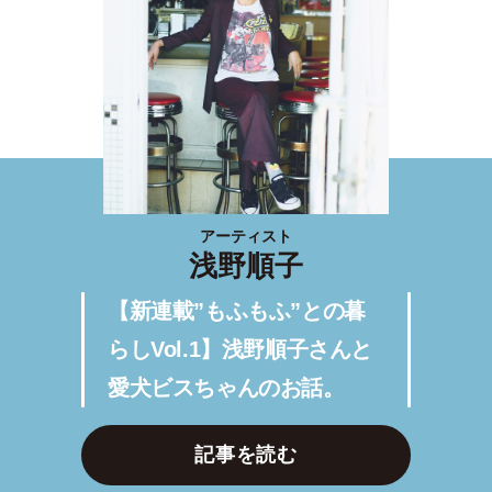
アーティスト
浅野順子
【新連載”もふもふ”との暮
らしVol.1】浅野順子さんと
愛犬ビスちゃんのお話。
記事を読む