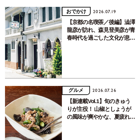
おでかけ
2026.07.19
【京都の名喫茶／後編】澁澤
龍彦が訪れ、森見登美彦が青
春時代を過ごした文化が息づ
く居場所。
グルメ
2026.07.26
【新連載Vol.1】旬のきゅう
りが主役！ 山椒としょうが
の風味が爽やかな、夏疲れを
癒す10分おかず