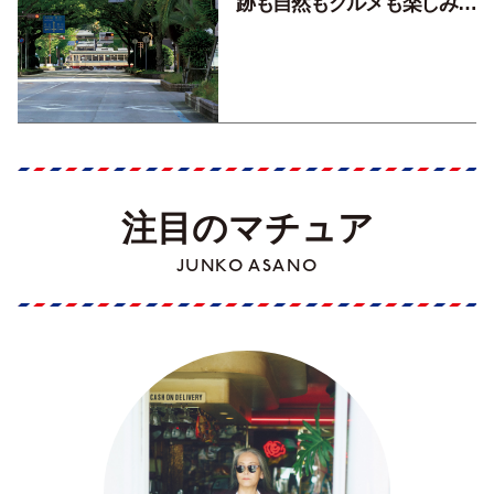
跡も自然もグルメも楽しみ尽
くす！【地元の本屋さんとつ
くった町歩きガイド／高知編
Part1】
注目のマチュア
JUNKO ASANO