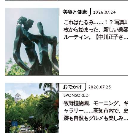
美容と健康
2026.07.24
これはたるみ……！？ 写真1
枚から始まった、新しい美容
ルーティン。【中川正子さん
フォトエッセイVol.2】
おでかけ
2026.07.25
SPONSORED
牧野植物園、モーニング、ギ
ャラリー……高知市内で、史
跡も自然もグルメも楽しみ尽
くす！【地元の本屋さんとつ
くった町歩きガイド／高知編