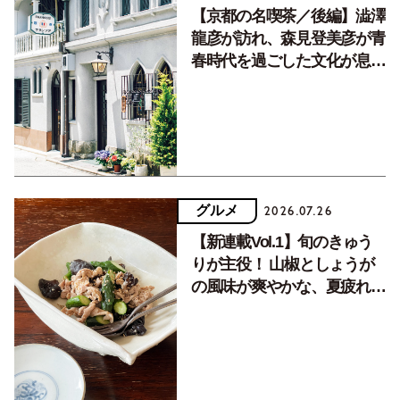
【京都の名喫茶／後編】澁澤
龍彦が訪れ、森見登美彦が青
春時代を過ごした文化が息づ
く居場所。
グルメ
2026.07.26
【新連載Vol.1】旬のきゅう
りが主役！ 山椒としょうが
の風味が爽やかな、夏疲れを
癒す10分おかず