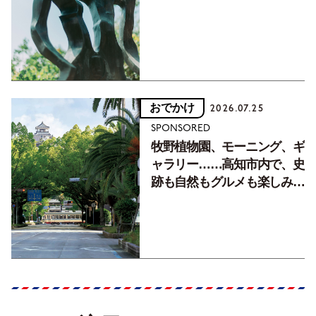
フォトエッセイVol.2】
おでかけ
2026.07.25
SPONSORED
牧野植物園、モーニング、ギ
ャラリー……高知市内で、史
跡も自然もグルメも楽しみ尽
くす！【地元の本屋さんとつ
くった町歩きガイド／高知編
Part1】