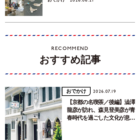
2026.06.21
RECOMMEND
おすすめ記事
おでかけ
2026.07.19
【京都の名喫茶／後編】澁澤
龍彦が訪れ、森見登美彦が青
春時代を過ごした文化が息づ
く居場所。