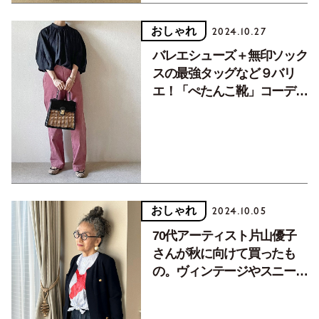
おしゃれ
2024.10.27
バレエシューズ＋無印ソック
スの最強タッグなど９バリ
エ！「ぺたんこ靴」コーデ術
／後編
おしゃれ
2024.10.05
70代アーティスト片山優子
さんが秋に向けて買ったも
の。ヴィンテージやスニーカ
ーなど4品