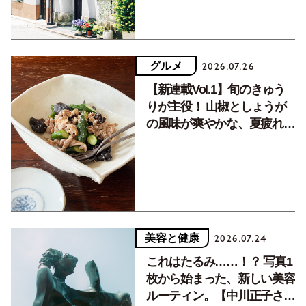
グルメ
2026.07.26
【新連載Vol.1】旬のきゅう
りが主役！ 山椒としょうが
の風味が爽やかな、夏疲れを
癒す10分おかず
美容と健康
2026.07.24
これはたるみ……！？ 写真1
枚から始まった、新しい美容
ルーティン。【中川正子さん