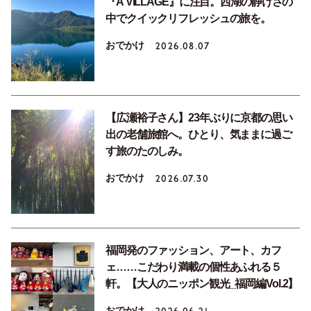
『A VILLAGE』に注目。西湖の静けさの
中でクイックリフレッシュの旅を。
おでかけ
2026.08.07
【広瀬裕子さん】23年ぶりに京都の思い
出の老舗旅館へ。ひとり、気ままに過ご
す旅のたのしみ。
おでかけ
2026.07.30
福岡発のファッション、アート、カフ
ェ……こだわり満載の個性あふれる５
軒。【大人のニッポン観光_福岡編Vol.2】
おでかけ