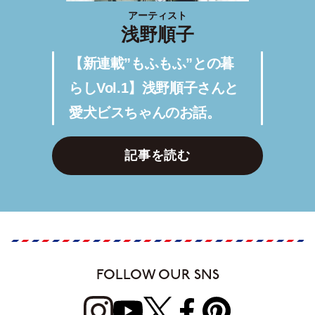
アーティスト
浅野順子
【新連載”もふもふ”との暮
らしVol.1】浅野順子さんと
愛犬ビスちゃんのお話。
記事を読む
FOLLOW OUR SNS