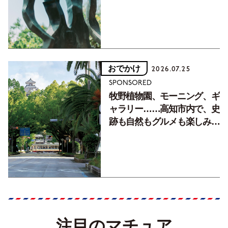
おでかけ
2026.07.25
SPONSORED
牧野植物園、モーニング、ギ
ャラリー……高知市内で、史
跡も自然もグルメも楽しみ尽
くす！【地元の本屋さんとつ
くった町歩きガイド／高知編
Part1】
注目のマチュア