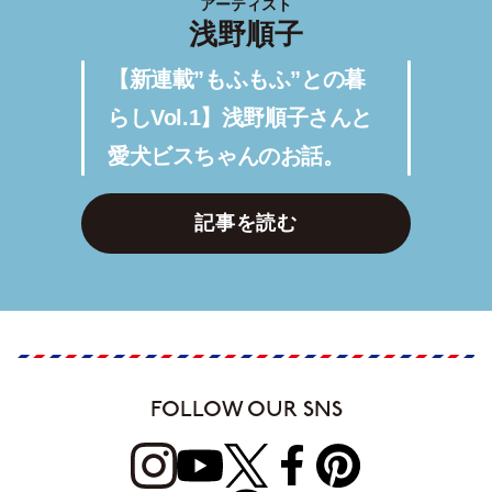
アーティスト
浅野順子
【新連載”もふもふ”との暮
らしVol.1】浅野順子さんと
愛犬ビスちゃんのお話。
記事を読む
FOLLOW OUR SNS