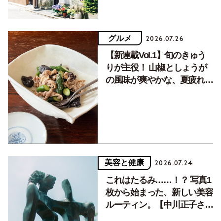
グルメ
2026.07.26
【新連載Vol.1】旬のきゅう
りが主役！ 山椒としょうが
の風味が爽やかな、夏疲れを
癒す10分おかず
美容と健康
2026.07.24
これはたるみ……！？ 写真1
枚から始まった、新しい美容
ルーティン。【中川正子さん
フォトエッセイVol.2】