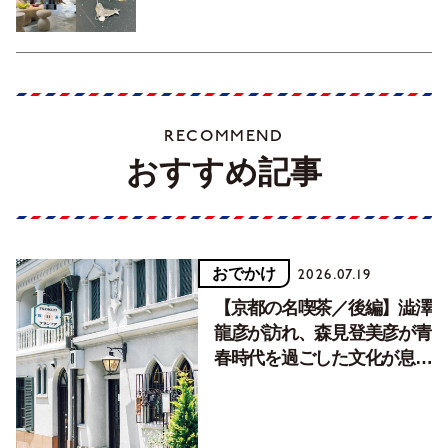
RECOMMEND
おすすめ記事
おでかけ
2026.07.19
【京都の名喫茶／後編】澁澤
龍彦が訪れ、森見登美彦が青
春時代を過ごした文化が息づ
く居場所。