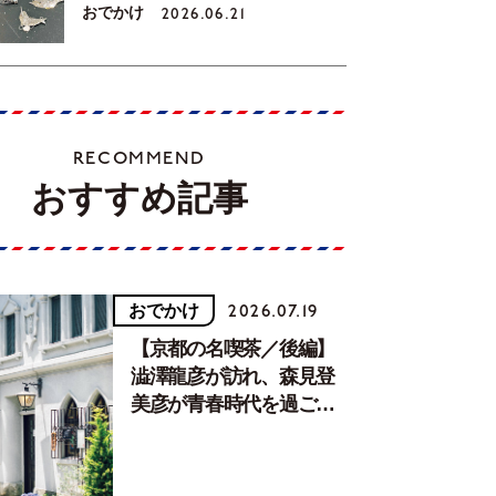
おでかけ
2026.06.21
RECOMMEND
おすすめ記事
おでかけ
2026.07.19
【京都の名喫茶／後編】
澁澤龍彦が訪れ、森見登
美彦が青春時代を過ごし
た文化が息づく居場所。