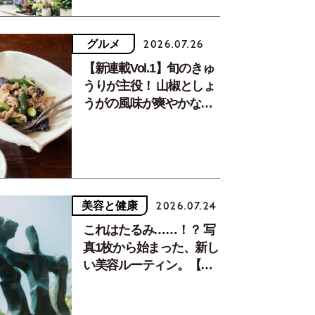
グルメ
2026.07.26
【新連載Vol.1】旬のきゅ
うりが主役！ 山椒としょ
うがの風味が爽やかな、
夏疲れを癒す10分おかず
美容と健康
2026.07.24
これはたるみ……！？ 写
真1枚から始まった、新し
い美容ルーティン。【中
川正子さんフォトエッセ
イVol.2】