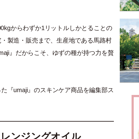
00kgからわずか1リットルしかとることの
究・製造・販売まで、生産地である馬路村
aji』だからこそ、ゆずの種が持つ力を贅
『umaji』のスキンケア商品を編集部ス
クレンジングオイル