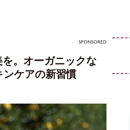
SPONSORED
美を。オーガニックな
キンケアの新習慣