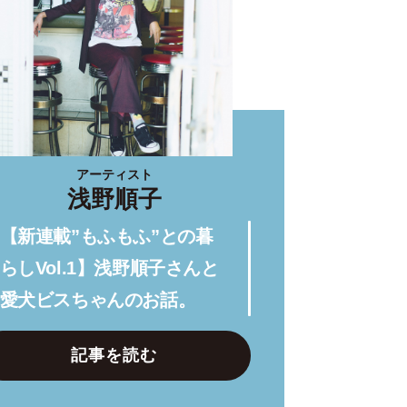
アーティスト
浅野順子
【新連載”もふもふ”との暮
らしVol.1】浅野順子さんと
愛犬ビスちゃんのお話。
記事を読む