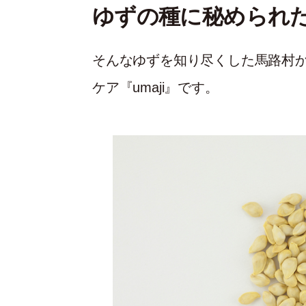
ゆずの種に秘められ
そんなゆずを知り尽くした馬路村
ケア『umaji』です。