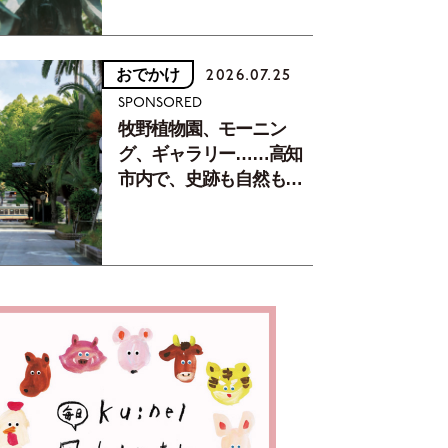
おでかけ
2026.07.25
SPONSORED
牧野植物園、モーニン
グ、ギャラリー……高知
市内で、史跡も自然もグ
ルメも楽しみ尽くす！
【地元の本屋さんとつく
った町歩きガイド／高知
編Part1】