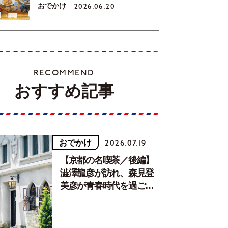
おでかけ
2026.06.20
RECOMMEND
おすすめ記事
おでかけ
2026.07.19
【京都の名喫茶／後編】
澁澤龍彦が訪れ、森見登
美彦が青春時代を過ごし
た文化が息づく居場所。