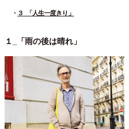
３_「人生一度きり」
１_「雨の後は晴れ」