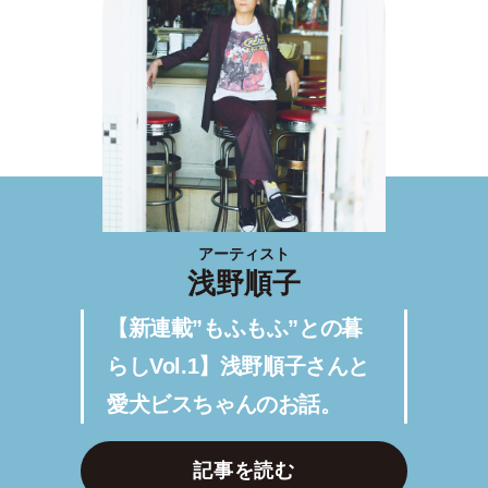
アーティスト
浅野順子
【新連載”もふもふ”との暮
らしVol.1】浅野順子さんと
愛犬ビスちゃんのお話。
記事を読む