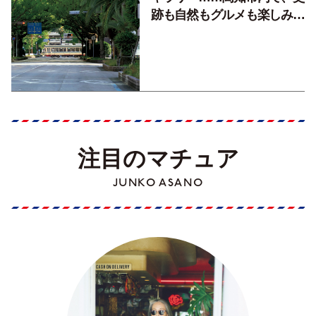
跡も自然もグルメも楽しみ尽
くす！【地元の本屋さんとつ
くった町歩きガイド／高知編
Part1】
注目のマチュア
JUNKO ASANO