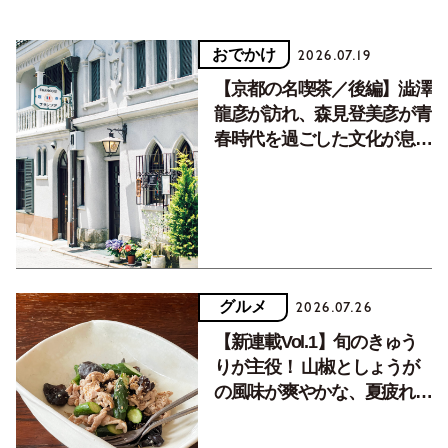
おでかけ
2026.07.19
【京都の名喫茶／後編】澁澤
龍彦が訪れ、森見登美彦が青
春時代を過ごした文化が息づ
く居場所。
グルメ
2026.07.26
【新連載Vol.1】旬のきゅう
りが主役！ 山椒としょうが
の風味が爽やかな、夏疲れを
癒す10分おかず