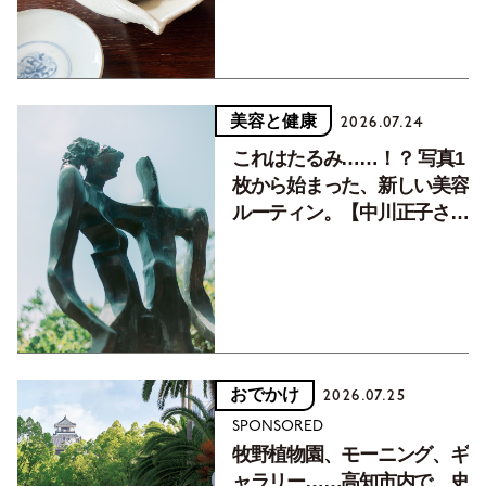
美容と健康
2026.07.24
これはたるみ……！？ 写真1
枚から始まった、新しい美容
ルーティン。【中川正子さん
フォトエッセイVol.2】
おでかけ
2026.07.25
SPONSORED
牧野植物園、モーニング、ギ
ャラリー……高知市内で、史