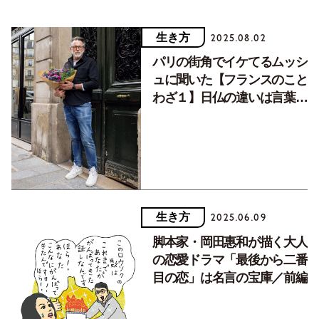
生き方
2025.08.02
パリの街角でイケてるムッシ
ュに聞いた【フランスのこと
わざ１】日仏の違いは言葉の
チョイスにも
生き方
2025.06.09
脚本家・岡田惠和が描く大人
の恋愛ドラマ「最後から二番
目の恋」は名言の宝庫／前編