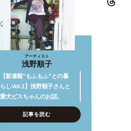
アーティスト
浅野順子
【新連載”もふもふ”との暮
らしVol.1】浅野順子さんと
愛犬ビスちゃんのお話。
記事を読む