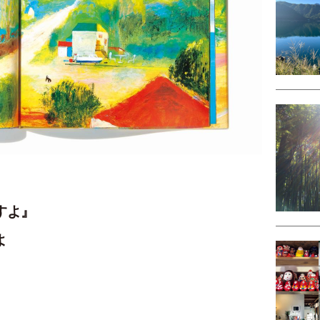
すよ』
よ