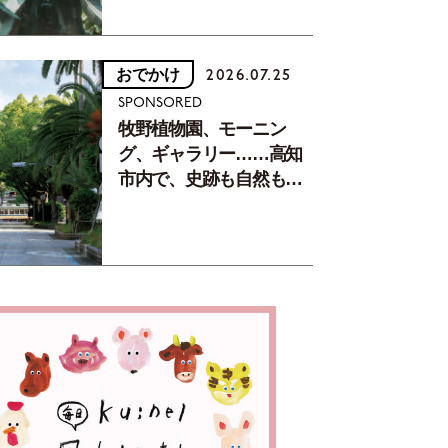
おでかけ
2026.07.25
SPONSORED
牧野植物園、モーニン
グ、ギャラリー……高知
市内で、史跡も自然もグ
ルメも楽しみ尽くす！
【地元の本屋さんとつく
った町歩きガイド／高知
編Part1】