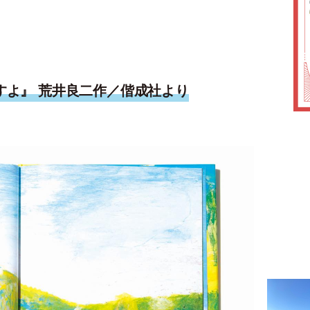
ますよ』 荒井良二作／偕成社より