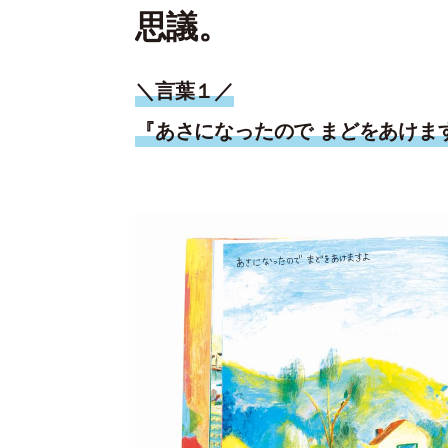
思議。
＼言葉１／
『あさになったので まどをあけ