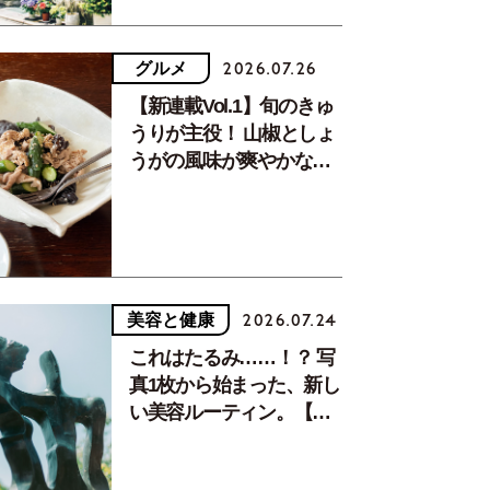
グルメ
2026.07.26
【新連載Vol.1】旬のきゅ
うりが主役！ 山椒としょ
うがの風味が爽やかな、
夏疲れを癒す10分おかず
美容と健康
2026.07.24
これはたるみ……！？ 写
真1枚から始まった、新し
い美容ルーティン。【中
川正子さんフォトエッセ
イVol.2】