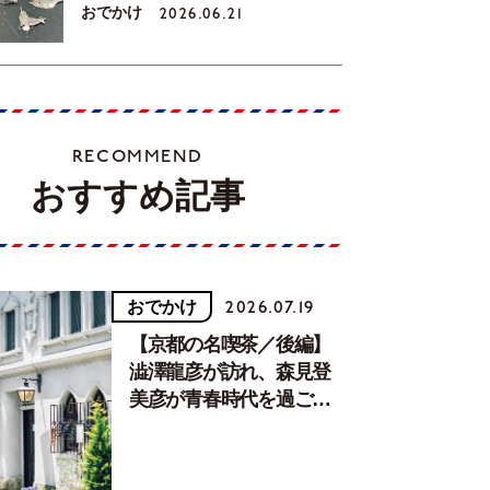
おでかけ
2026.06.21
RECOMMEND
おすすめ記事
おでかけ
2026.07.19
【京都の名喫茶／後編】
澁澤龍彦が訪れ、森見登
美彦が青春時代を過ごし
た文化が息づく居場所。