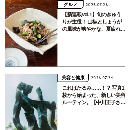
グルメ
2026.07.26
【新連載Vol.1】旬のきゅう
りが主役！ 山椒としょうが
の風味が爽やかな、夏疲れを
癒す10分おかず
美容と健康
2026.07.24
これはたるみ……！？ 写真1
枚から始まった、新しい美容
ルーティン。【中川正子さん
フォトエッセイVol.2】