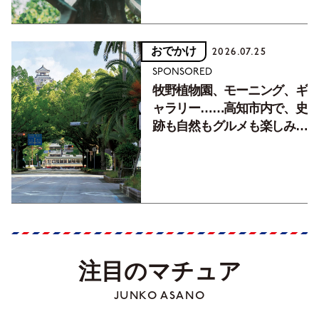
おでかけ
2026.07.25
SPONSORED
牧野植物園、モーニング、ギ
ャラリー……高知市内で、史
跡も自然もグルメも楽しみ尽
くす！【地元の本屋さんとつ
くった町歩きガイド／高知編
Part1】
注目のマチュア
JUNKO ASANO