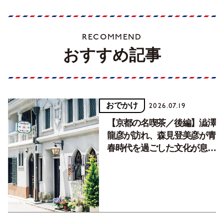
RECOMMEND
おすすめ記事
おでかけ
2026.07.19
【京都の名喫茶／後編】澁澤
龍彦が訪れ、森見登美彦が青
春時代を過ごした文化が息づ
く居場所。