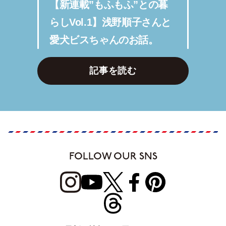
【新連載”もふもふ”との暮
らしVol.1】浅野順子さんと
愛犬ビスちゃんのお話。
記事を読む
FOLLOW OUR SNS