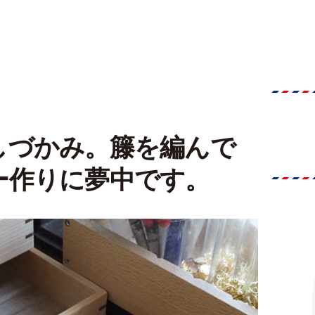
しづかみ。籐を編んで
ー作りに夢中です。