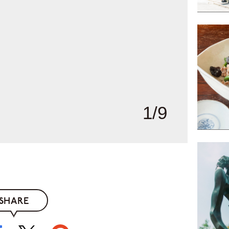
1
/
9
SHARE