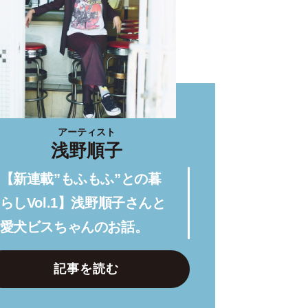
アーティスト
浅野順子
【新連載”もふもふ”との暮
らしVol.1】浅野順子さんと
愛犬ビスちゃんのお話。
記事を読む