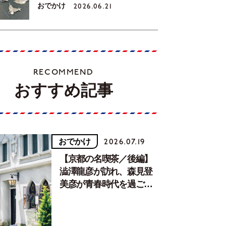
おでかけ
2026.06.21
RECOMMEND
おすすめ記事
おでかけ
2026.07.19
【京都の名喫茶／後編】
澁澤龍彦が訪れ、森見登
美彦が青春時代を過ごし
た文化が息づく居場所。