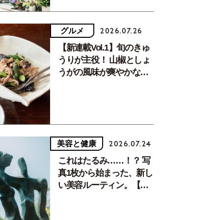
グルメ
2026.07.26
【新連載Vol.1】旬のきゅ
うりが主役！ 山椒としょ
うがの風味が爽やかな、
夏疲れを癒す10分おかず
美容と健康
2026.07.24
これはたるみ……！？ 写
真1枚から始まった、新し
い美容ルーティン。【中
川正子さんフォトエッセ
イVol.2】