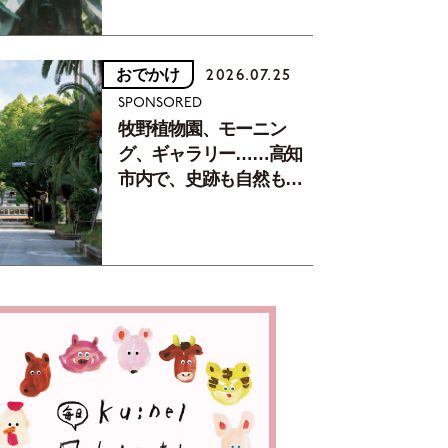
おでかけ
2026.07.25
SPONSORED
牧野植物園、モーニン
グ、ギャラリー……高知
市内で、史跡も自然もグ
ルメも楽しみ尽くす！
【地元の本屋さんとつく
った町歩きガイド／高知
編Part1】