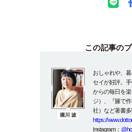
この記事の
プ
おしゃれや、暮
セイが好評。手
からの毎日を楽
ジ）、『籐で作
社）など著書多
堀川 波
https://www.dott
Instagram：
@hor