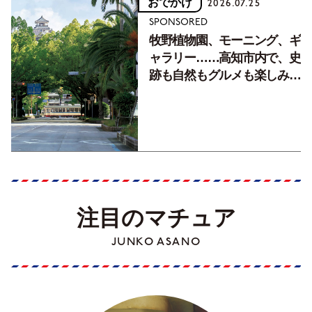
おでかけ
2026.07.25
SPONSORED
牧野植物園、モーニング、ギ
ャラリー……高知市内で、史
跡も自然もグルメも楽しみ尽
くす！【地元の本屋さんとつ
くった町歩きガイド／高知編
Part1】
注目のマチュア
JUNKO ASANO