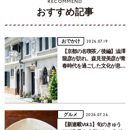
RECOMMEND
おすすめ記事
おでかけ
2026.07.19
【京都の名喫茶／後編】澁澤
龍彦が訪れ、森見登美彦が青
春時代を過ごした文化が息づ
く居場所。
グルメ
2026.07.26
【新連載Vol.1】旬のきゅう