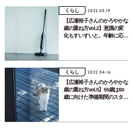
くらし
2022.03.19
【広瀬裕子さんのかろやかな
歳の重ね方vol.2】意識の変
化もすいすいと。年齢に応じ
た道具選び
くらし
2022.04.16
【広瀬裕子さんのかろやかな
歳の重ね方vol.5】55歳は60
歳に向けた準備期間のスター
ト