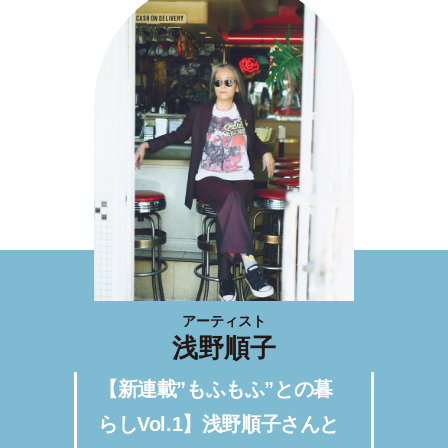
アーティスト
浅野順子
【新連載”もふもふ”との暮
らしVol.1】浅野順子さんと