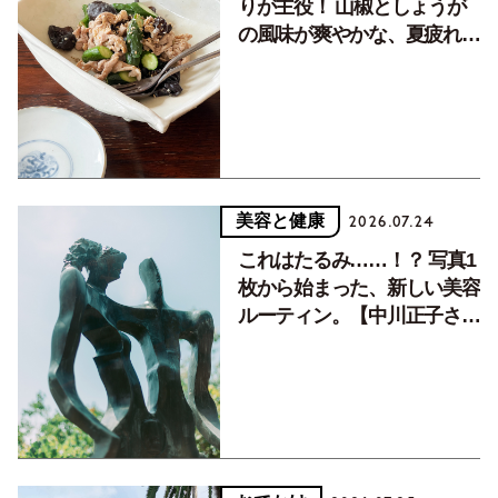
りが主役！ 山椒としょうが
の風味が爽やかな、夏疲れを
癒す10分おかず
美容と健康
2026.07.24
これはたるみ……！？ 写真1
枚から始まった、新しい美容
ルーティン。【中川正子さん
フォトエッセイVol.2】