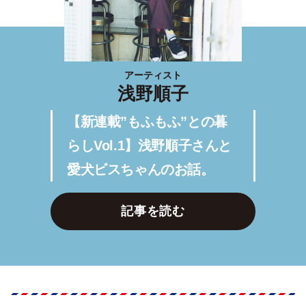
アーティスト
浅野順子
【新連載”もふもふ”との暮
らしVol.1】浅野順子さんと
愛犬ビスちゃんのお話。
記事を読む