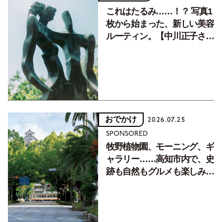
これはたるみ……！？ 写真1
枚から始まった、新しい美容
ルーティン。【中川正子さん
フォトエッセイVol.2】
おでかけ
2026.07.25
SPONSORED
牧野植物園、モーニング、ギ
ャラリー……高知市内で、史
跡も自然もグルメも楽しみ尽
くす！【地元の本屋さんとつ
くった町歩きガイド／高知編
Part1】