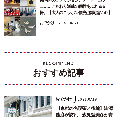
福岡発のファッション、アート、カフ
ェ……こだわり満載の個性あふれる５
軒。【大人のニッポン観光_福岡編Vol.2】
おでかけ
2026.06.21
RECOMMEND
おすすめ記事
おでかけ
2026.07.19
【京都の名喫茶／後編】澁澤
龍彦が訪れ、森見登美彦が青