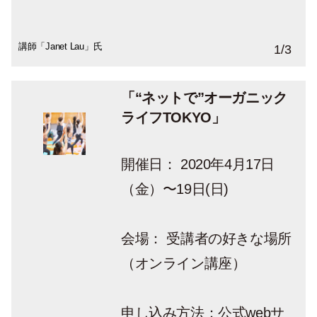
講師「Janet Lau」氏
講師「Joe Barnett」氏
講師「olt_rachel」氏
1
/
3
「“ネットで”オーガニック
ライフTOKYO」
開催日： 2020年4月17日
（金）〜19日(日)
会場： 受講者の好きな場所
（オンライン講座）
申し込み方法：公式webサ