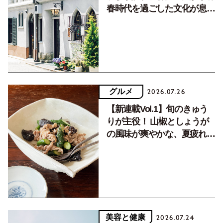
春時代を過ごした文化が息づ
く居場所。
グルメ
2026.07.26
【新連載Vol.1】旬のきゅう
りが主役！ 山椒としょうが
の風味が爽やかな、夏疲れを
癒す10分おかず
美容と健康
2026.07.24