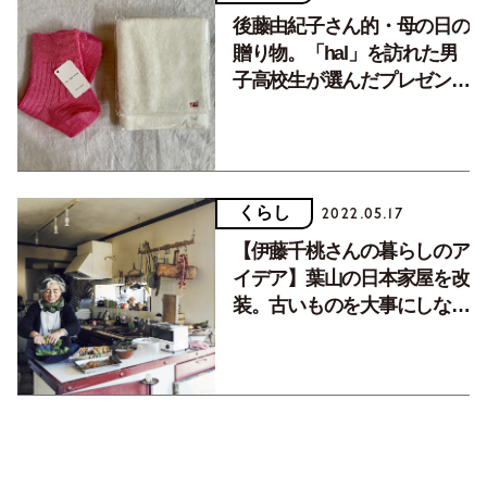
後藤由紀子さん的・母の日の
贈り物。「hal」を訪れた男
子高校生が選んだプレゼント
は……。
くらし
2022.05.17
【伊藤千桃さんの暮らしのア
イデア】葉山の日本家屋を改
装。古いものを大事にしなが
ら、自然と共存する生活。