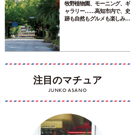
牧野植物園、モーニング、ギ
ャラリー……高知市内で、史
跡も自然もグルメも楽しみ尽
くす！【地元の本屋さんとつ
くった町歩きガイド／高知編
Part1】
注目のマチュア
JUNKO ASANO