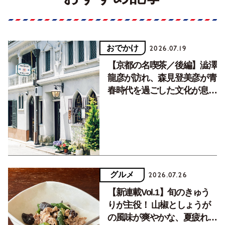
おでかけ
2026.07.19
【京都の名喫茶／後編】澁澤
龍彦が訪れ、森見登美彦が青
春時代を過ごした文化が息づ
く居場所。
グルメ
2026.07.26
【新連載Vol.1】旬のきゅう
りが主役！ 山椒としょうが
の風味が爽やかな、夏疲れを