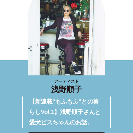
アーティスト
浅野順子
【新連載”もふもふ”との暮
らしVol.1】浅野順子さんと
愛犬ビスちゃんのお話。