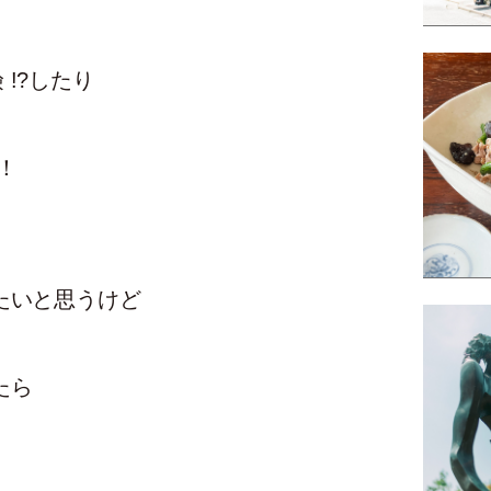
!?したり
！
たいと思うけど
たら