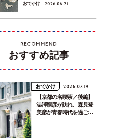
おでかけ
2026.06.21
RECOMMEND
おすすめ記事
おでかけ
2026.07.19
【京都の名喫茶／後編】
澁澤龍彦が訪れ、森見登
美彦が青春時代を過ごし
た文化が息づく居場所。