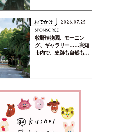
おでかけ
2026.07.25
SPONSORED
牧野植物園、モーニン
グ、ギャラリー……高知
市内で、史跡も自然もグ
ルメも楽しみ尽くす！
【地元の本屋さんとつく
った町歩きガイド／高知
編Part1】