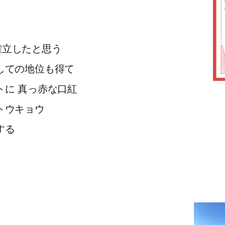
確立したと思う
しての地位も得て
トに 真っ赤な口紅
トウキョウ
する