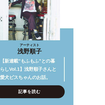
アーティスト
浅野順子
【新連載”もふもふ”との暮
らしVol.1】浅野順子さんと
愛犬ビスちゃんのお話。
記事を読む