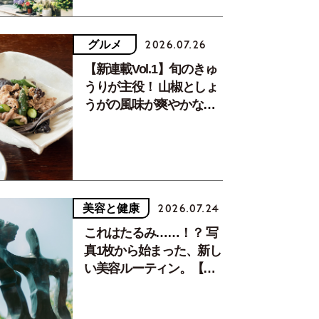
グルメ
2026.07.26
【新連載Vol.1】旬のきゅ
うりが主役！ 山椒としょ
うがの風味が爽やかな、
夏疲れを癒す10分おかず
美容と健康
2026.07.24
これはたるみ……！？ 写
真1枚から始まった、新し
い美容ルーティン。【中
川正子さんフォトエッセ
イVol.2】