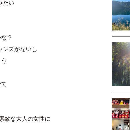
みたい
かな？
ャンスがないし
まう
着て
 素敵な大人の女性に