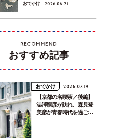
おでかけ
2026.06.21
RECOMMEND
おすすめ記事
おでかけ
2026.07.19
【京都の名喫茶／後編】
澁澤龍彦が訪れ、森見登
美彦が青春時代を過ごし
た文化が息づく居場所。