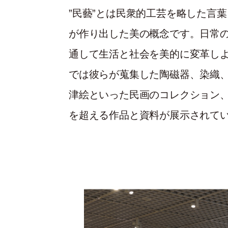
”民藝”とは民衆的工芸を略した言
が作り出した美の概念です。日常
通して生活と社会を美的に変革し
では彼らが蒐集した陶磁器、染織
津絵といった民画のコレクション、
を超える作品と資料が展示されて