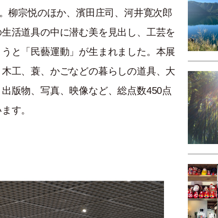
葉。柳宗悦のほか、濱田庄司、河井寛次郎
の生活道具の中に潜む美を見出し、工芸を
ようと「民藝運動」が生まれました。本展
、木工、蓑、かごなどの暮らしの道具、大
出版物、写真、映像など、総点数450点
います。