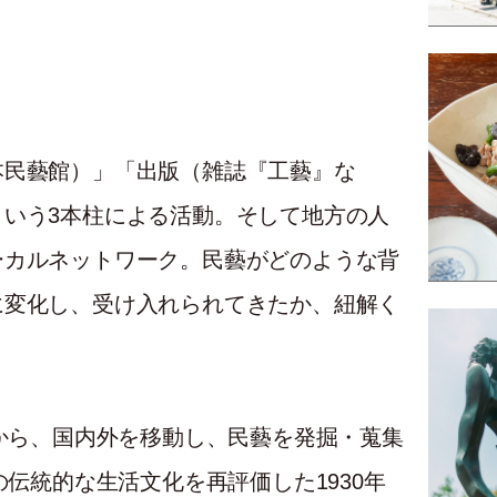
本民藝館）」「出版（雑誌『工藝』な
いう3本柱による活動。そして地方の人
ーカルネットワーク。民藝がどのような背
に変化し、受け入れられてきたか、紐解く
代から、国内外を移動し、民藝を発掘・蒐集
の伝統的な生活文化を再評価した1930年