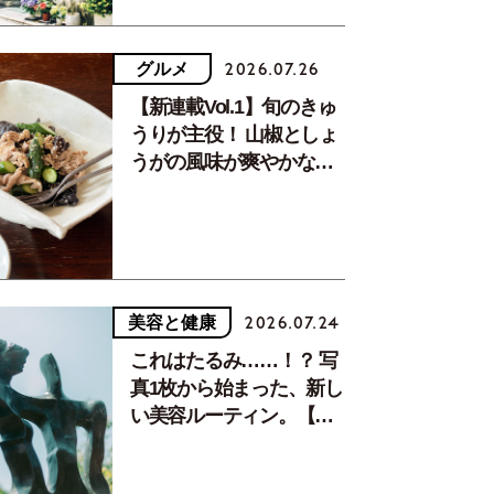
グルメ
2026.07.26
【新連載Vol.1】旬のきゅ
うりが主役！ 山椒としょ
うがの風味が爽やかな、
夏疲れを癒す10分おかず
美容と健康
2026.07.24
これはたるみ……！？ 写
真1枚から始まった、新し
い美容ルーティン。【中
川正子さんフォトエッセ
イVol.2】