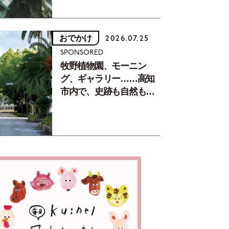
おでかけ
2026.07.25
SPONSORED
牧野植物園、モーニン
グ、ギャラリー……高知
市内で、史跡も自然もグ
ルメも楽しみ尽くす！
【地元の本屋さんとつく
った町歩きガイド／高知
編Part1】