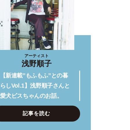
アーティスト
浅野順子
【新連載”もふもふ”との暮
らしVol.1】浅野順子さんと
愛犬ビスちゃんのお話。
記事を読む