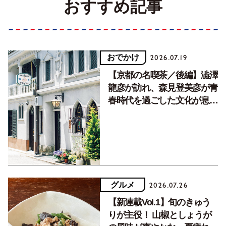
おすすめ記事
おでかけ
2026.07.19
【京都の名喫茶／後編】澁澤
龍彦が訪れ、森見登美彦が青
春時代を過ごした文化が息づ
く居場所。
グルメ
2026.07.26
【新連載Vol.1】旬のきゅう
りが主役！ 山椒としょうが