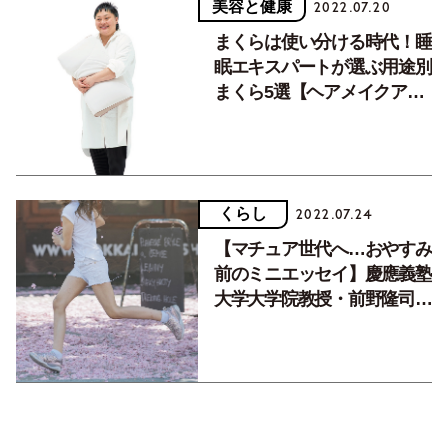
美容と健康
2022.07.20
まくらは使い分ける時代！睡
眠エキスパートが選ぶ用途別
まくら5選【ヘアメイクアッ
プアーティスト・赤松絵利さ
ん】
くらし
2022.07.24
【マチュア世代へ…おやすみ
前のミニエッセイ】慶應義塾
大学大学院教授・前野隆司さ
ん「『幸せ』に気をつけよ
う」