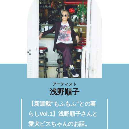
アーティスト
浅野順子
【新連載”もふもふ”との暮
らしVol.1】浅野順子さんと
愛犬ビスちゃんのお話。