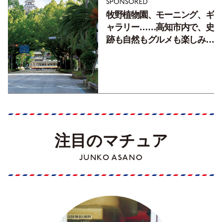
SPONSORED
牧野植物園、モーニング、ギ
ャラリー……高知市内で、史
跡も自然もグルメも楽しみ尽
くす！【地元の本屋さんとつ
くった町歩きガイド／高知編
Part1】
注目のマチュア
JUNKO ASANO