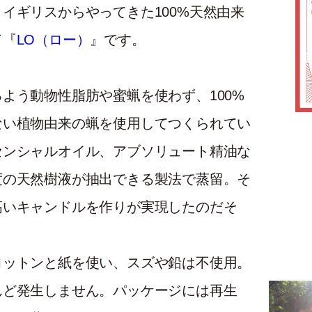
イギリスからやってきた100%天然由来
ド『
LO（ロー）
』です。
よう動物性脂肪や蜜蝋を使わず、100%
ない植物由来の蝋を使用してつくられてい
センシャルオイル、アブソリュート精油な
度の天然樹液が抽出できる製法で蒸留。そ
高いキャンドルを作りが実現したのだそ
コットンと紙を使い、スズや鉛は不使用。
んど発生しません。パッケージには再生