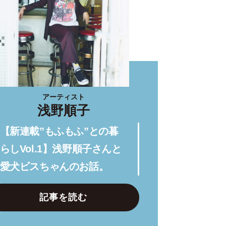
アーティスト
浅野順子
【新連載”もふもふ”との暮
らしVol.1】浅野順子さんと
愛犬ビスちゃんのお話。
記事を読む