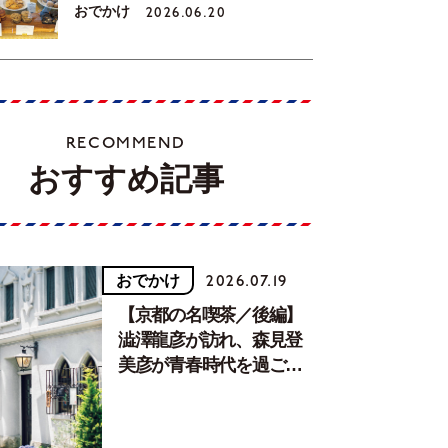
おでかけ
2026.06.20
RECOMMEND
おすすめ記事
おでかけ
2026.07.19
【京都の名喫茶／後編】
澁澤龍彦が訪れ、森見登
美彦が青春時代を過ごし
た文化が息づく居場所。