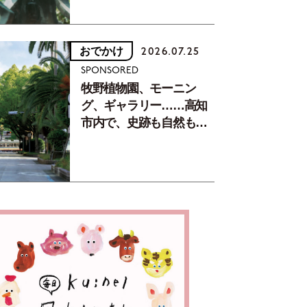
おでかけ
2026.07.25
SPONSORED
牧野植物園、モーニン
グ、ギャラリー……高知
市内で、史跡も自然もグ
ルメも楽しみ尽くす！
【地元の本屋さんとつく
った町歩きガイド／高知
編Part1】