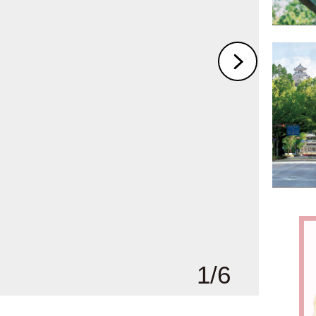
1
/
6