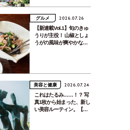
グルメ
2026.07.26
【新連載Vol.1】旬のきゅ
うりが主役！ 山椒としょ
うがの風味が爽やかな、
夏疲れを癒す10分おかず
美容と健康
2026.07.24
これはたるみ……！？ 写
真1枚から始まった、新し
い美容ルーティン。【中
川正子さんフォトエッセ
イVol.2】