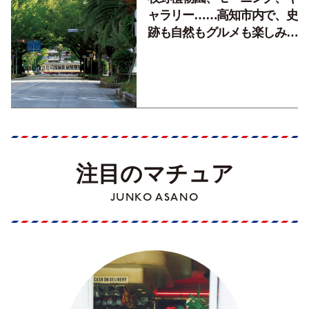
ャラリー……高知市内で、史
跡も自然もグルメも楽しみ尽
くす！【地元の本屋さんとつ
くった町歩きガイド／高知編
Part1】
注目のマチュア
JUNKO ASANO