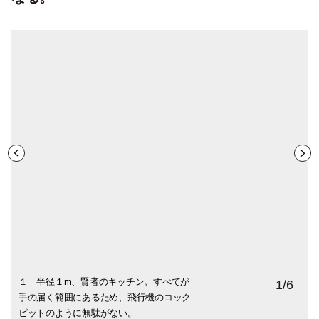
１ 半径１m、賢者のキッチン。すべてが
２ ワゴンの収納力は棚一台分。上段には
３ 機動力もワゴンの強み。本日はレモン
４ お茶は缶に詰め替える。おもてなしや
５ マスキングテープで分類。製菓材料の
６ お菓子の型はディスプレイ。収納ゼロ
1
/
6
手の届く範囲にあるため、飛行機のコック
よく使うボウル、下段には鍋、横には絞り
タルトの仕上げに活用。人前でのデモンス
息抜きに欠かせないお茶は、合羽橋の高村
ストックはジップ付きの袋に入れ替えてラ
も見せ方次第という好例。お菓子の型は重
ピットのように無駄がない。
出し袋などを掛けてフル活用。
トレーションにも役立つ。
製罐の丸缶で。
ベリングすれば、一目瞭然。
ねてオブジェライクに。