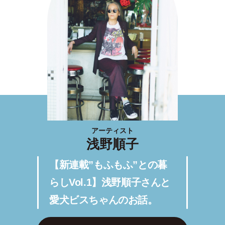
アーティスト
浅野順子
【新連載”もふもふ”との暮
らしVol.1】浅野順子さんと
愛犬ビスちゃんのお話。