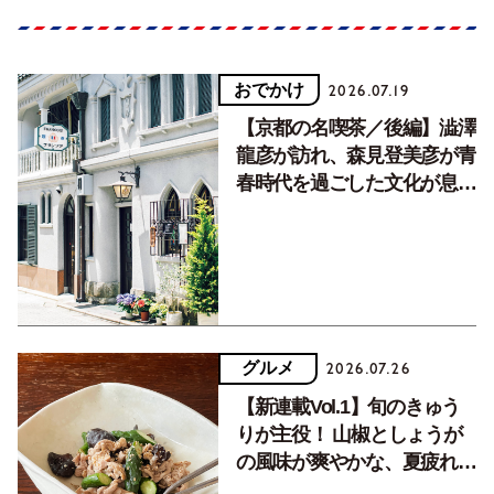
おでかけ
2026.07.19
【京都の名喫茶／後編】澁澤
龍彦が訪れ、森見登美彦が青
春時代を過ごした文化が息づ
く居場所。
グルメ
2026.07.26
【新連載Vol.1】旬のきゅう
りが主役！ 山椒としょうが
の風味が爽やかな、夏疲れを
癒す10分おかず