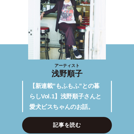
アーティスト
浅野順子
【新連載”もふもふ”との暮
らしVol.1】浅野順子さんと
愛犬ビスちゃんのお話。
記事を読む