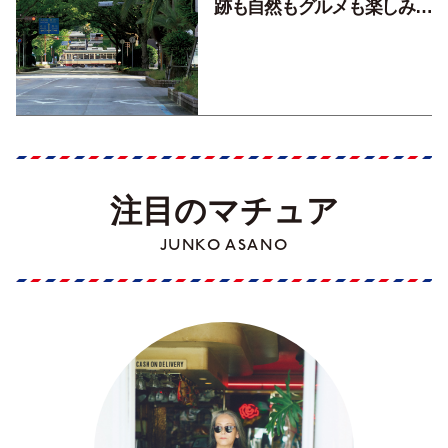
跡も自然もグルメも楽しみ尽
くす！【地元の本屋さんとつ
くった町歩きガイド／高知編
Part1】
注目のマチュア
JUNKO ASANO