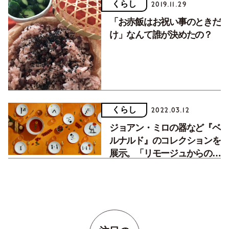
くらし
2019.11.29
「お赤飯はお祝い事のときだ
け」なんて誰が決めたの？
くらし
2022.03.12
ジョアン・ミロの器など『ベ
ルナルド』のコレクションを
展示。「リモージュからの
風」開催