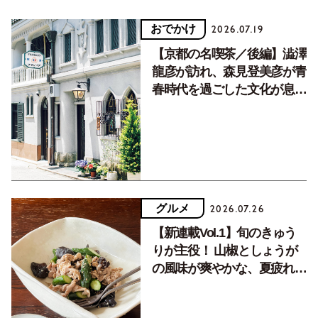
おでかけ
2026.07.19
【京都の名喫茶／後編】澁澤
龍彦が訪れ、森見登美彦が青
春時代を過ごした文化が息づ
く居場所。
グルメ
2026.07.26
【新連載Vol.1】旬のきゅう
りが主役！ 山椒としょうが
の風味が爽やかな、夏疲れを
癒す10分おかず