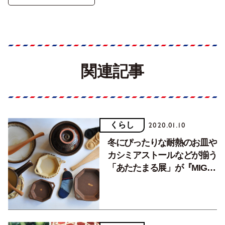
関連記事
くらし
2020.01.10
冬にぴったりな耐熱のお皿や
カシミアストールなどが揃う
「あたたまる展」が『MIGO
LABO』で開催