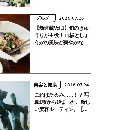
グルメ
2026.07.26
【新連載Vol.1】旬のきゅ
うりが主役！ 山椒としょ
うがの風味が爽やかな、
夏疲れを癒す10分おかず
美容と健康
2026.07.24
これはたるみ……！？ 写
真1枚から始まった、新し
い美容ルーティン。【中
川正子さんフォトエッセ
イVol.2】