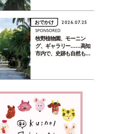
おでかけ
2026.07.25
SPONSORED
牧野植物園、モーニン
グ、ギャラリー……高知
市内で、史跡も自然もグ
ルメも楽しみ尽くす！
【地元の本屋さんとつく
った町歩きガイド／高知
編Part1】