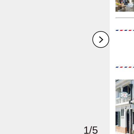
1
/
5