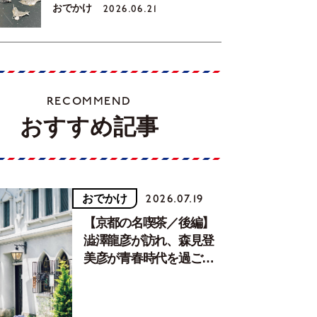
おでかけ
2026.06.21
RECOMMEND
おすすめ記事
おでかけ
2026.07.19
【京都の名喫茶／後編】
澁澤龍彦が訪れ、森見登
美彦が青春時代を過ごし
た文化が息づく居場所。