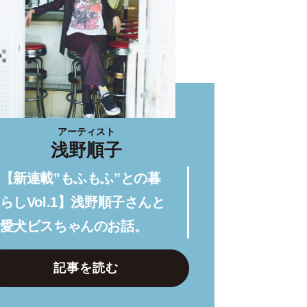
アーティスト
浅野順子
【新連載”もふもふ”との暮
らしVol.1】浅野順子さんと
愛犬ビスちゃんのお話。
記事を読む