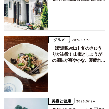
く居場所。
グルメ
2026.07.26
【新連載Vol.1】旬のきゅう
りが主役！ 山椒としょうが
の風味が爽やかな、夏疲れを
癒す10分おかず
美容と健康
2026.07.24