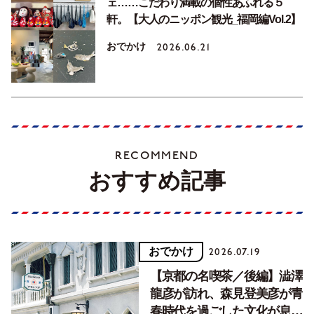
ェ……こだわり満載の個性あふれる５
軒。【大人のニッポン観光_福岡編Vol.2】
おでかけ
2026.06.21
RECOMMEND
おすすめ記事
おでかけ
2026.07.19
【京都の名喫茶／後編】澁澤
龍彦が訪れ、森見登美彦が青
春時代を過ごした文化が息づ