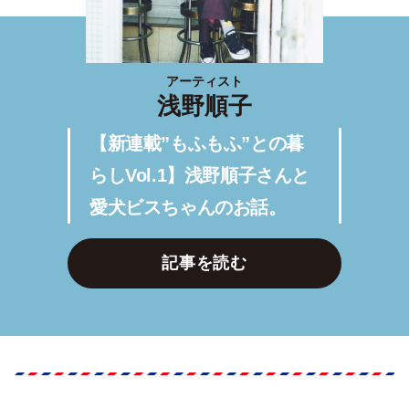
アーティスト
浅野順子
【新連載”もふもふ”との暮
らしVol.1】浅野順子さんと
愛犬ビスちゃんのお話。
記事を読む