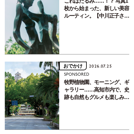
これはたるみ……！？ 写真1
枚から始まった、新しい美容
ルーティン。【中川正子さん
フォトエッセイVol.2】
おでかけ
2026.07.25
SPONSORED
牧野植物園、モーニング、ギ
ャラリー……高知市内で、史
跡も自然もグルメも楽しみ尽
くす！【地元の本屋さんとつ
くった町歩きガイド／高知編
Part1】