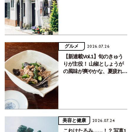
く居場所。
グルメ
2026.07.26
【新連載Vol.1】旬のきゅう
りが主役！ 山椒としょうが
の風味が爽やかな、夏疲れを
癒す10分おかず
美容と健康
2026.07.24
これはたるみ……！？ 写真1