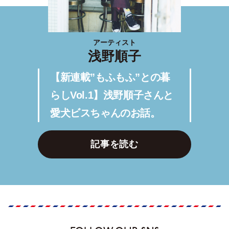
アーティスト
浅野順子
【新連載”もふもふ”との暮
らしVol.1】浅野順子さんと
愛犬ビスちゃんのお話。
記事を読む