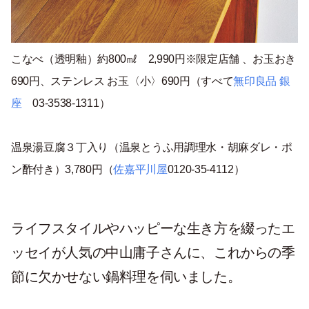
こなべ（透明釉）約800㎖ 2,990円※限定店舗 、お玉おき
690円、ステンレス お玉〈小〉690円（すべて
無印良品 銀
座
03-3538-1311）
温泉湯豆腐３丁入り（温泉とうふ用調理水・胡麻ダレ・ポ
ン酢付き）
3,780円
（
佐嘉平川屋
0120-35-4112
）
ライフスタイルやハッピーな生き方を綴ったエ
ッセイが人気の中山庸子さんに、これからの季
節に欠かせない鍋料理を伺いました。