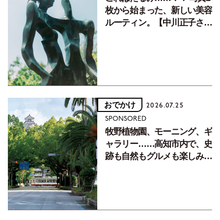
枚から始まった、新しい美容
ルーティン。【中川正子さん
フォトエッセイVol.2】
おでかけ
2026.07.25
SPONSORED
牧野植物園、モーニング、ギ
ャラリー……高知市内で、史
跡も自然もグルメも楽しみ尽
くす！【地元の本屋さんとつ
くった町歩きガイド／高知編
Part1】