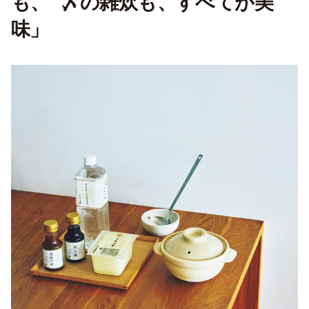
も、 〆の雑炊も、すべてが美
味」