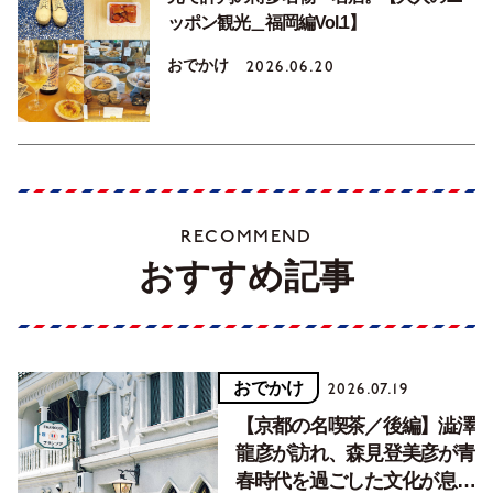
ッポン観光＿福岡編Vol.1】
おでかけ
2026.06.20
RECOMMEND
おすすめ記事
おでかけ
2026.07.19
【京都の名喫茶／後編】澁澤
龍彦が訪れ、森見登美彦が青
春時代を過ごした文化が息づ