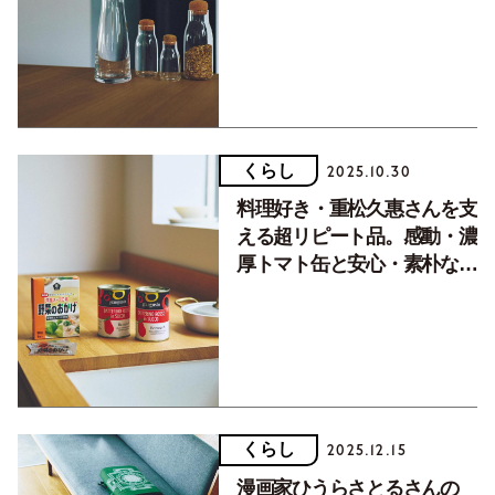
くらし
2025.10.30
料理好き・重松久惠さんを支
える超リピート品。感動・濃
厚トマト缶と安心・素朴な洋
風スープの素
くらし
2025.12.15
漫画家ひうらさとるさんの