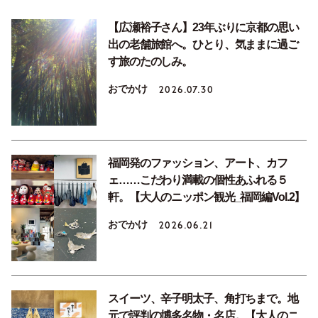
【広瀬裕子さん】23年ぶりに京都の思い
出の老舗旅館へ。ひとり、気ままに過ご
す旅のたのしみ。
おでかけ
2026.07.30
福岡発のファッション、アート、カフ
ェ……こだわり満載の個性あふれる５
軒。【大人のニッポン観光_福岡編Vol.2】
おでかけ
2026.06.21
スイーツ、辛子明太子、角打ちまで。地
元で評判の博多名物・名店。【大人のニ