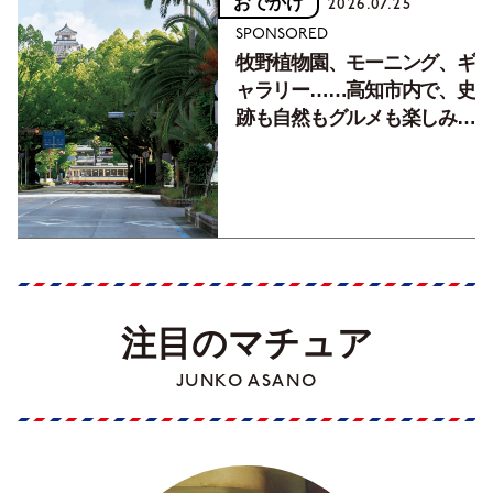
おでかけ
2026.07.25
SPONSORED
牧野植物園、モーニング、ギ
ャラリー……高知市内で、史
跡も自然もグルメも楽しみ尽
くす！【地元の本屋さんとつ
くった町歩きガイド／高知編
Part1】
注目のマチュア
JUNKO ASANO