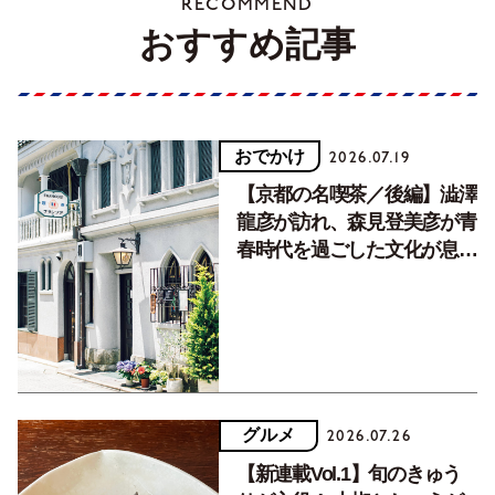
RECOMMEND
おすすめ記事
おでかけ
2026.07.19
【京都の名喫茶／後編】澁澤
龍彦が訪れ、森見登美彦が青
春時代を過ごした文化が息づ
く居場所。
グルメ
2026.07.26
【新連載Vol.1】旬のきゅう