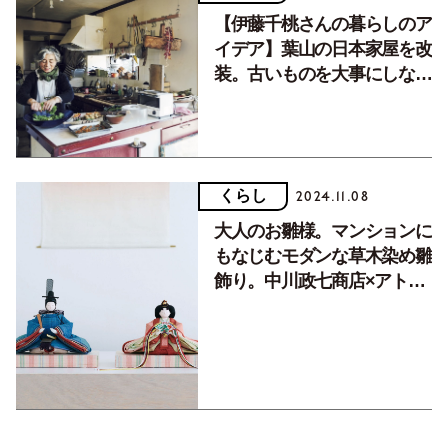
【伊藤千桃さんの暮らしのア
イデア】葉山の日本家屋を改
装。古いものを大事にしなが
ら、自然と共存する生活。
くらし
2024.11.08
大人のお雛様。マンションに
もなじむモダンな草木染め雛
飾り。中川政七商店×アトリ
エシムラの特別コラボ【予約
開始】