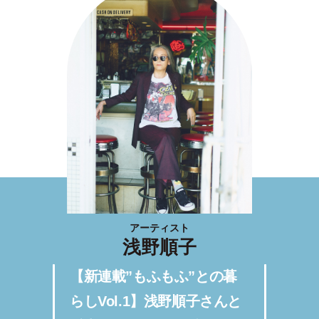
アーティスト
浅野順子
【新連載”もふもふ”との暮
らしVol.1】浅野順子さんと