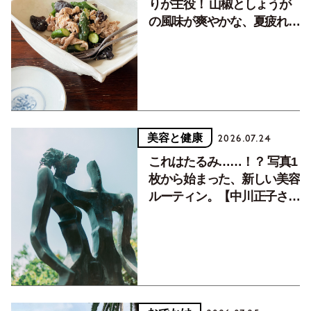
りが主役！ 山椒としょうが
の風味が爽やかな、夏疲れを
癒す10分おかず
美容と健康
2026.07.24
これはたるみ……！？ 写真1
枚から始まった、新しい美容
ルーティン。【中川正子さん
フォトエッセイVol.2】