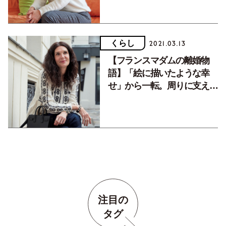
くらし
2021.03.13
【フランスマダムの離婚物
語】「絵に描いたような幸
せ」から一転。周りに支えら
れ、新たに掴んだ幸せ。
注目の
タグ