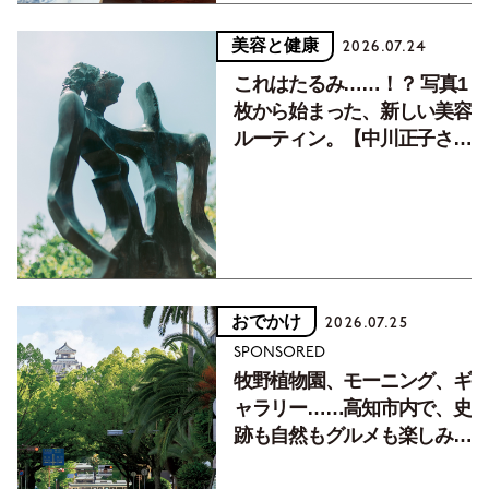
美容と健康
2026.07.24
これはたるみ……！？ 写真1
枚から始まった、新しい美容
ルーティン。【中川正子さん
フォトエッセイVol.2】
おでかけ
2026.07.25
SPONSORED
牧野植物園、モーニング、ギ
ャラリー……高知市内で、史
跡も自然もグルメも楽しみ尽
くす！【地元の本屋さんとつ