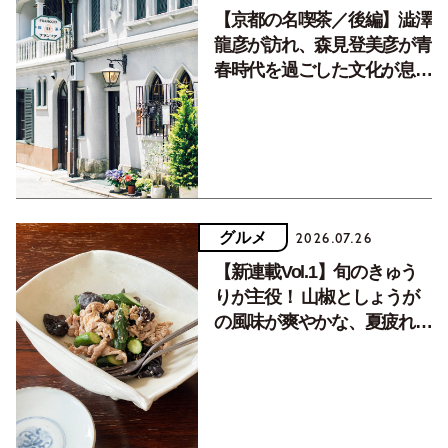
【京都の名喫茶／後編】澁澤
龍彦が訪れ、森見登美彦が青
春時代を過ごした文化が息づ
く居場所。
グルメ
2026.07.26
【新連載Vol.1】旬のきゅう
りが主役！ 山椒としょうが
の風味が爽やかな、夏疲れを
癒す10分おかず