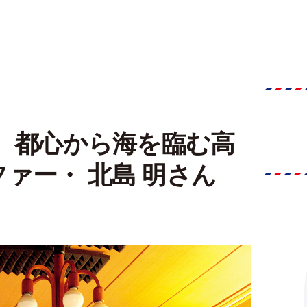
、 都心から海を臨む高
ァー・ 北島 明さん