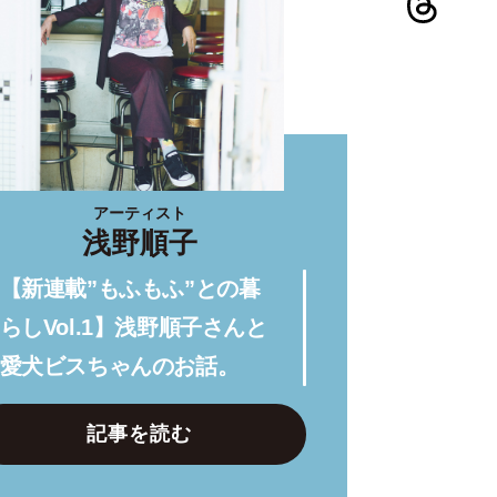
アーティスト
浅野順子
【新連載”もふもふ”との暮
らしVol.1】浅野順子さんと
愛犬ビスちゃんのお話。
記事を読む