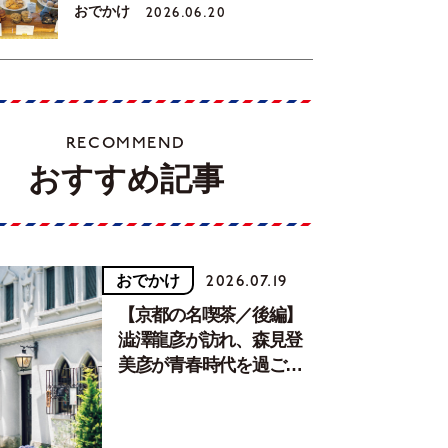
おでかけ
2026.06.20
RECOMMEND
おすすめ記事
おでかけ
2026.07.19
【京都の名喫茶／後編】
澁澤龍彦が訪れ、森見登
美彦が青春時代を過ごし
た文化が息づく居場所。