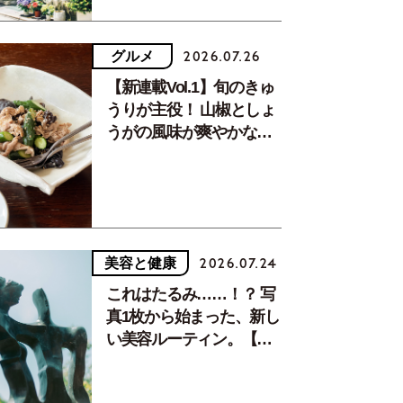
グルメ
2026.07.26
【新連載Vol.1】旬のきゅ
うりが主役！ 山椒としょ
うがの風味が爽やかな、
夏疲れを癒す10分おかず
美容と健康
2026.07.24
これはたるみ……！？ 写
真1枚から始まった、新し
い美容ルーティン。【中
川正子さんフォトエッセ
イVol.2】