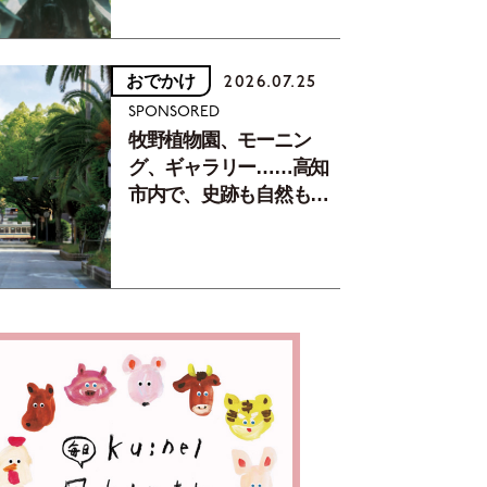
おでかけ
2026.07.25
SPONSORED
牧野植物園、モーニン
グ、ギャラリー……高知
市内で、史跡も自然もグ
ルメも楽しみ尽くす！
【地元の本屋さんとつく
った町歩きガイド／高知
編Part1】