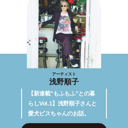
アーティスト
浅野順子
【新連載”もふもふ”との暮
らしVol.1】浅野順子さんと
愛犬ビスちゃんのお話。