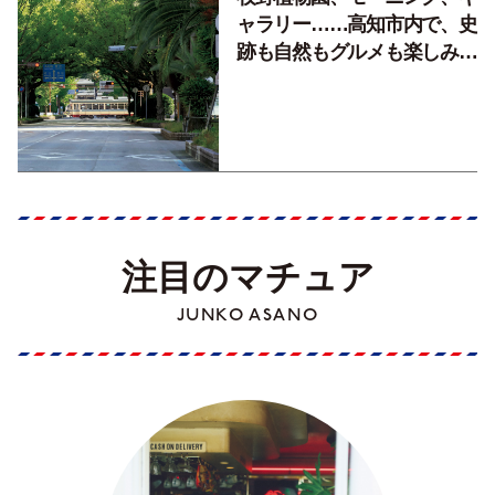
ャラリー……高知市内で、史
跡も自然もグルメも楽しみ尽
くす！【地元の本屋さんとつ
くった町歩きガイド／高知編
Part1】
注目のマチュア
JUNKO ASANO