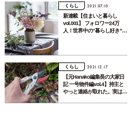
くらし
2021.07.10
新連載【住まいと暮らし
vol.001】 フォロワー24万
人！世界中の‟暮らし好き”を
魅了するフラワースタイリス
トの美しい生活とは？ー増田
由希子さん
くらし
2021.12.17
【元Hanako編集長の大家日
記 一号物件編vol.4】持主と
やっと連絡が取れた。実は
「成年後見人制度」が関わる
物件ということが明らかに！