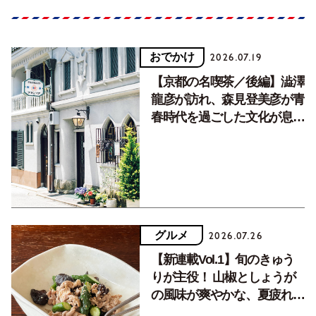
おでかけ
2026.07.19
【京都の名喫茶／後編】澁澤
龍彦が訪れ、森見登美彦が青
春時代を過ごした文化が息づ
く居場所。
グルメ
2026.07.26
【新連載Vol.1】旬のきゅう
りが主役！ 山椒としょうが
の風味が爽やかな、夏疲れを
癒す10分おかず