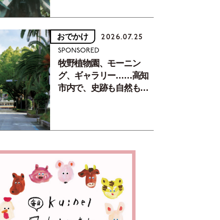
おでかけ
2026.07.25
SPONSORED
牧野植物園、モーニン
グ、ギャラリー……高知
市内で、史跡も自然もグ
ルメも楽しみ尽くす！
【地元の本屋さんとつく
った町歩きガイド／高知
編Part1】