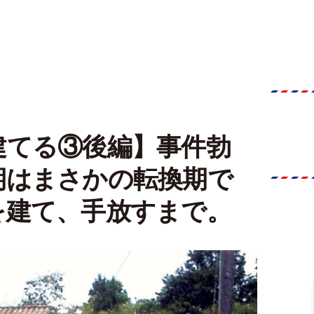
建てる③後編】事件勃
期はまさかの転換期で
を建て、手放すまで。