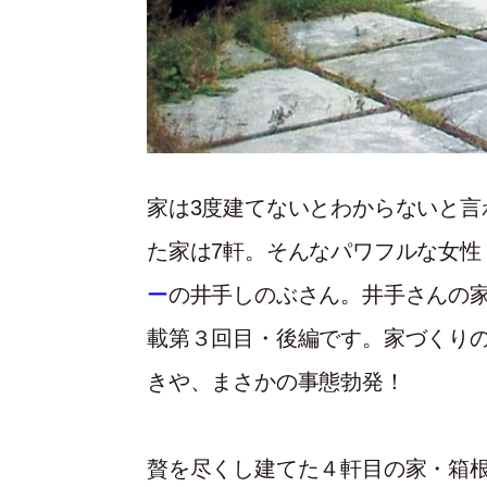
家は3度建てないとわからないと言
た家は7軒。そんなパワフルな女性
ー
の井手しのぶさん。井手さんの家
載第３回目・後編です。家づくり
きや、まさかの事態勃発！
贅を尽くし建てた４軒目の家・箱