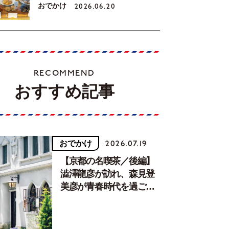
おでかけ
2026.06.20
RECOMMEND
おすすめ記事
おでかけ
2026.07.19
【京都の名喫茶／後編】
澁澤龍彦が訪れ、森見登
美彦が青春時代を過ごし
た文化が息づく居場所。