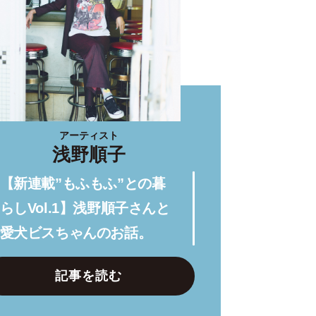
アーティスト
浅野順子
【新連載”もふもふ”との暮
らしVol.1】浅野順子さんと
愛犬ビスちゃんのお話。
記事を読む