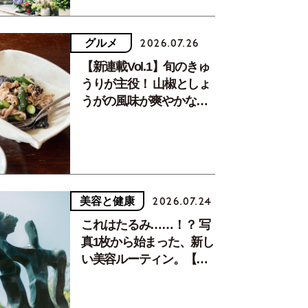
グルメ
2026.07.26
【新連載Vol.1】旬のきゅ
うりが主役！ 山椒としょ
うがの風味が爽やかな、
夏疲れを癒す10分おかず
美容と健康
2026.07.24
これはたるみ……！？ 写
真1枚から始まった、新し
い美容ルーティン。【中
川正子さんフォトエッセ
イVol.2】