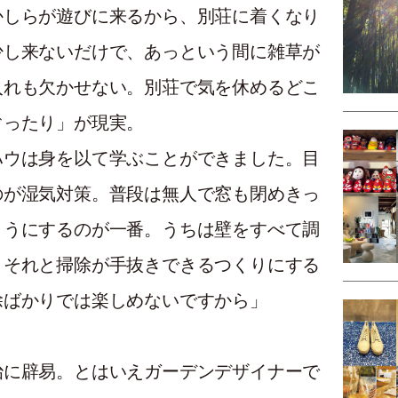
かしらが遊びに来るから、別荘に着くなり
少し来ないだけで、あっという間に雑草が
入れも欠かせない。別荘で気を休めるどこ
ぐったり」が現実。
ハウは身を以て学ぶことができました。目
のが湿気対策。普段は無人で窓も閉めきっ
ようにするのが一番。うちは壁をすべて調
。それと掃除が手抜きできるつくりにする
除ばかりでは楽しめないですから」
治に辟易。とはいえガーデンデザイナーで