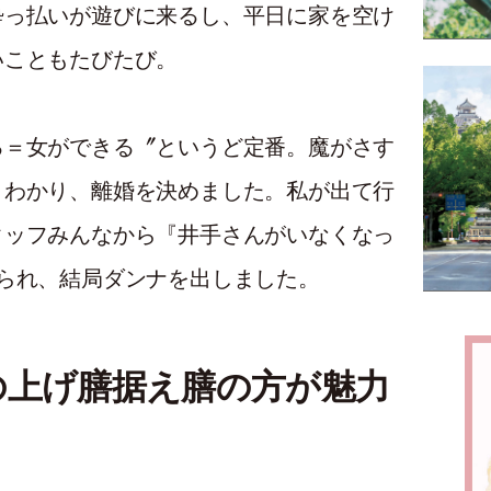
酔っ払いが遊びに来るし、平日に家を空け
いこともたびたび。
る＝女ができる〞というど定番。魔がさす
とわかり、離婚を決めました。私が出て行
タッフみんなから『井手さんがいなくなっ
られ、結局ダンナを出しました。
の上げ膳据え膳の方が魅力