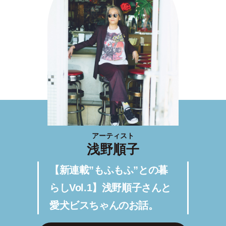
アーティスト
浅野順子
【新連載”もふもふ”との暮
らしVol.1】浅野順子さんと
愛犬ビスちゃんのお話。