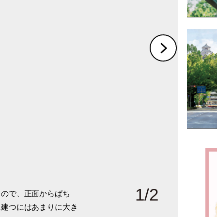
1
/
2
るので、正面からぱち
いる内側（天井）の中央
に建つにはあまりに大き
れを上階の展示室の大画