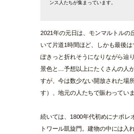
ンス人たちが集まっています。
謎…（多分螺旋階段）。
示す石板が付いています。
2021年の元日は、モンマルトル
いて片道1時間ほど、しかも最後は
ぽきっと折れそうになりながら辿
景色と…予想以上にたくさんの人
すが、今は数少ない開放された場
す）、地元の人たちで賑わってい
続いては、1800年代初めにナポレ
トワール凱旋門。建物の中には入れ