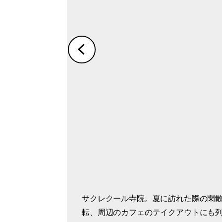
サクレクール寺院。夏に訪れた際の閑
モンマルトルの丘からの景色はいつま
ヴァンドーム広場のモニュメント。祝
広場の12番地にはショパンが最後に暮
転、周辺のカフェのテイクアウトにも
しさ、と同時に「パリは高い建物が少
んの国旗が掲げられますが、円柱の中
はジュエリー店となり、外壁にショパ