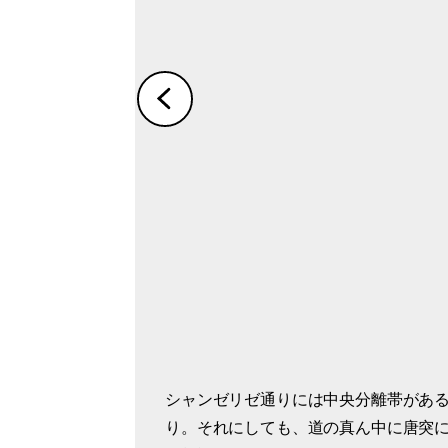
シャンゼリゼ通りには中央分離帯があ
凱旋門の内部。門のアーチ状になって
り。それにしても、道の真ん中に唐突
には下の様子を映すカメラがあり、そ