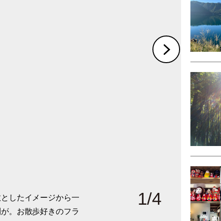
1
/
4
散としたイメージから一
でも眺めていたくなる美
日にはてっぺんにたくさ
らした部屋が。現在建物
列が。お散歩好きのフラ
ないな」と思います。
がどうなっているのかは
ンが終焉を迎えた場所を