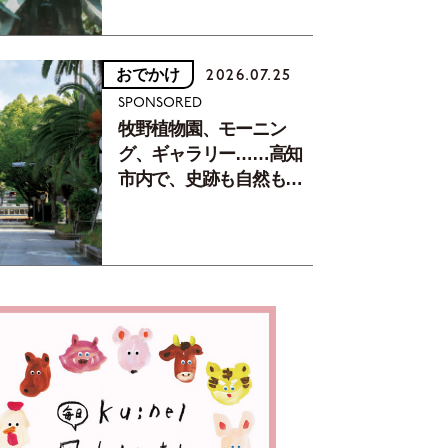
おでかけ
2026.07.25
SPONSORED
牧野植物園、モーニン
グ、ギャラリー……高知
市内で、史跡も自然もグ
ルメも楽しみ尽くす！
【地元の本屋さんとつく
った町歩きガイド／高知
編Part1】