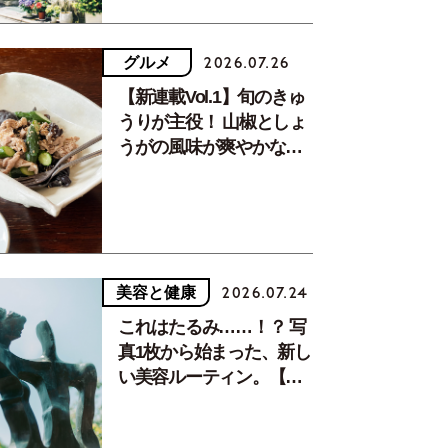
グルメ
2026.07.26
【新連載Vol.1】旬のきゅ
うりが主役！ 山椒としょ
うがの風味が爽やかな、
夏疲れを癒す10分おかず
美容と健康
2026.07.24
これはたるみ……！？ 写
真1枚から始まった、新し
い美容ルーティン。【中
川正子さんフォトエッセ
イVol.2】