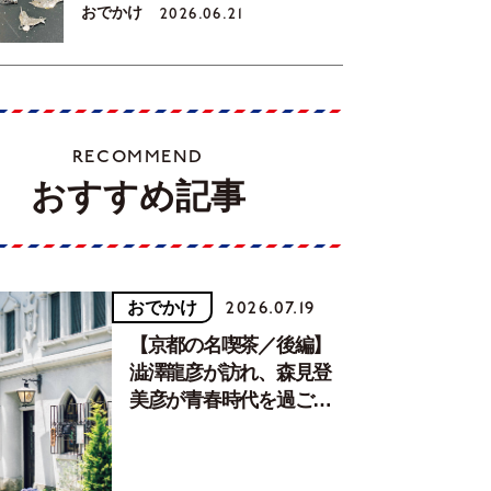
おでかけ
2026.06.21
RECOMMEND
おすすめ記事
おでかけ
2026.07.19
【京都の名喫茶／後編】
澁澤龍彦が訪れ、森見登
美彦が青春時代を過ごし
た文化が息づく居場所。