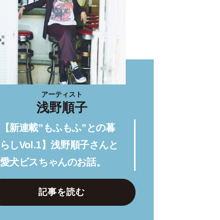
アーティスト
浅野順子
【新連載”もふもふ”との暮
らしVol.1】浅野順子さんと
愛犬ビスちゃんのお話。
記事を読む