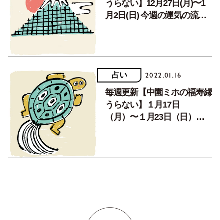
うらない】12月27日(月)〜1
月2日(日) 今週の運気の流れ
は!?
占い
2022.01.16
毎週更新【中園ミホの福寿縁
うらない】１月17日
（月）〜１月23日（日）今
週の運気の流れは!?