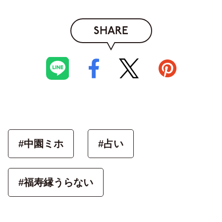
SHARE
#中園ミホ
#占い
#福寿縁うらない