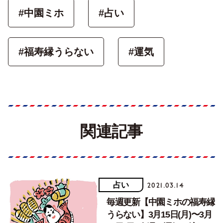
#中園ミホ
#占い
#福寿縁うらない
#運気
関連記事
占い
2021.03.14
毎週更新【中園ミホの福寿縁
うらない】3月15日(月)〜3月