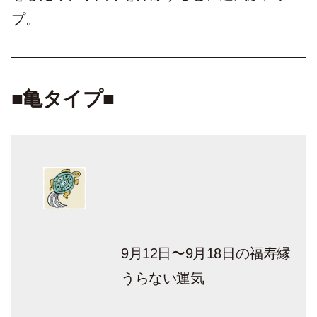
プ。
■亀タイプ■
9月12日〜9月18日の福寿縁
うらない運気