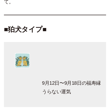
て。
■狛犬タイプ■
9月12日〜9月18日の福寿縁
うらない運気