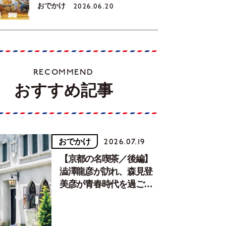
おでかけ
2026.06.20
RECOMMEND
おすすめ記事
おでかけ
2026.07.19
【京都の名喫茶／後編】
澁澤龍彦が訪れ、森見登
美彦が青春時代を過ごし
た文化が息づく居場所。