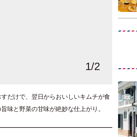
1
/
2
ぶすだけで、翌日からおいしいキムチが食
の旨味と野菜の甘味が絶妙な仕上がり。