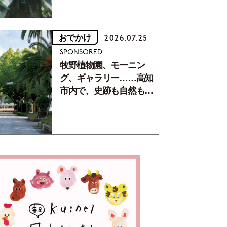
おでかけ
2026.07.25
SPONSORED
牧野植物園、モーニン
グ、ギャラリー……高知
市内で、史跡も自然もグ
ルメも楽しみ尽くす！
【地元の本屋さんとつく
った町歩きガイド／高知
編Part1】