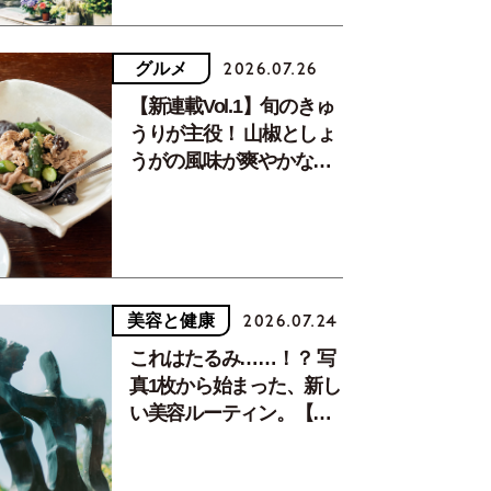
グルメ
2026.07.26
【新連載Vol.1】旬のきゅ
うりが主役！ 山椒としょ
うがの風味が爽やかな、
夏疲れを癒す10分おかず
美容と健康
2026.07.24
これはたるみ……！？ 写
真1枚から始まった、新し
い美容ルーティン。【中
川正子さんフォトエッセ
イVol.2】