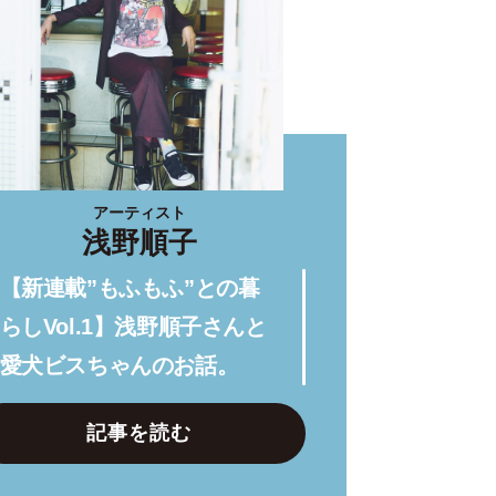
アーティスト
浅野順子
【新連載”もふもふ”との暮
らしVol.1】浅野順子さんと
愛犬ビスちゃんのお話。
記事を読む