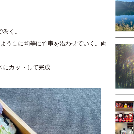
で巻く。
るよう１に均等に竹串を沿わせていく。両
く。
さにカットして完成。