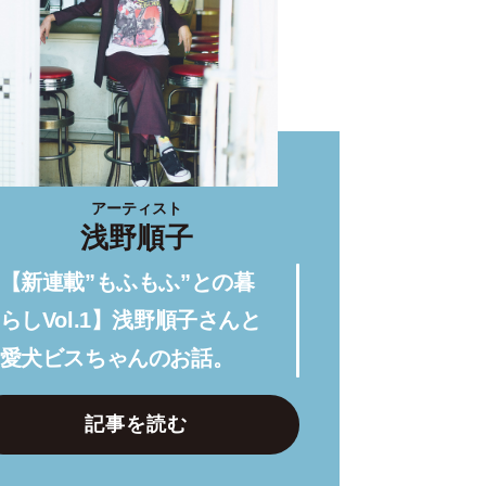
アーティスト
浅野順子
【新連載”もふもふ”との暮
らしVol.1】浅野順子さんと
愛犬ビスちゃんのお話。
記事を読む