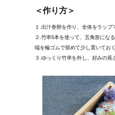
＜作り方＞
１.出汁巻卵を作り、全体をラップ
２.竹串5本を使って、五角形にな
端を輪ゴムで留めて少し置いてお
３.ゆっくり竹串を外し、好みの長