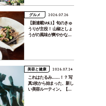
グルメ
2026.07.26
【新連載Vol.1】旬のきゅ
うりが主役！ 山椒としょ
うがの風味が爽やかな、
夏疲れを癒す10分おかず
美容と健康
2026.07.24
これはたるみ……！？ 写
真1枚から始まった、新し
い美容ルーティン。【中
川正子さんフォトエッセ
イVol.2】