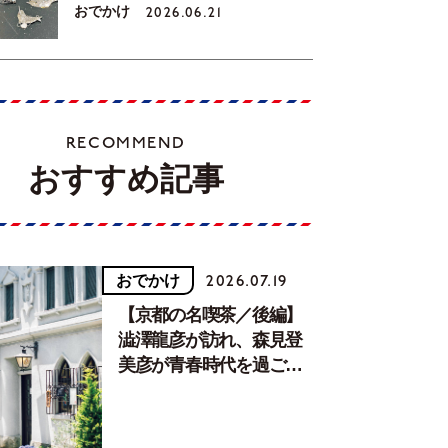
おでかけ
2026.06.21
RECOMMEND
おすすめ記事
おでかけ
2026.07.19
【京都の名喫茶／後編】
澁澤龍彦が訪れ、森見登
美彦が青春時代を過ごし
た文化が息づく居場所。