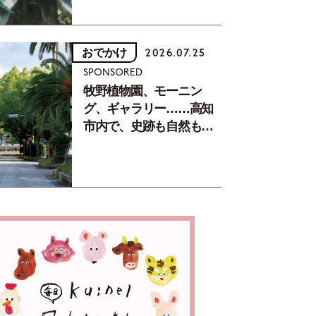
おでかけ
2026.07.25
SPONSORED
牧野植物園、モーニン
グ、ギャラリー……高知
市内で、史跡も自然もグ
ルメも楽しみ尽くす！
【地元の本屋さんとつく
った町歩きガイド／高知
編Part1】