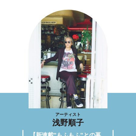
アーティスト
浅野順子
【新連載”もふもふ”との暮