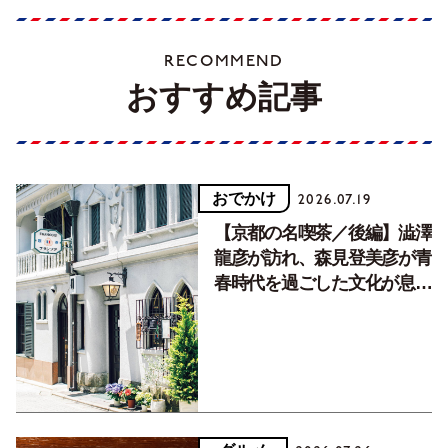
RECOMMEND
おすすめ記事
おでかけ
2026.07.19
【京都の名喫茶／後編】澁澤
龍彦が訪れ、森見登美彦が青
春時代を過ごした文化が息づ
く居場所。