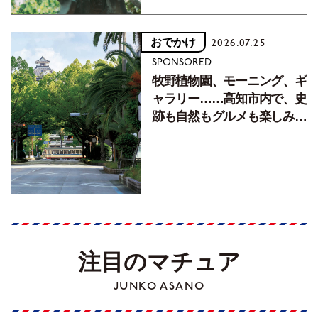
おでかけ
2026.07.25
SPONSORED
牧野植物園、モーニング、ギ
ャラリー……高知市内で、史
跡も自然もグルメも楽しみ尽
くす！【地元の本屋さんとつ
くった町歩きガイド／高知編
Part1】
注目のマチュア
JUNKO ASANO