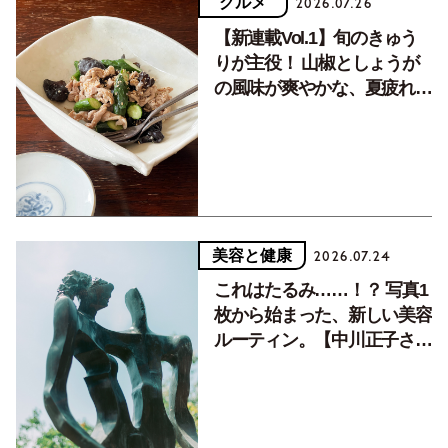
グルメ
2026.07.26
【新連載Vol.1】旬のきゅう
りが主役！ 山椒としょうが
の風味が爽やかな、夏疲れを
癒す10分おかず
美容と健康
2026.07.24
これはたるみ……！？ 写真1
枚から始まった、新しい美容
ルーティン。【中川正子さん
フォトエッセイVol.2】