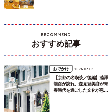
RECOMMEND
おすすめ記事
おでかけ
2026.07.19
【京都の名喫茶／後編】澁澤
龍彦が訪れ、森見登美彦が青
春時代を過ごした文化が息づ
く居場所。