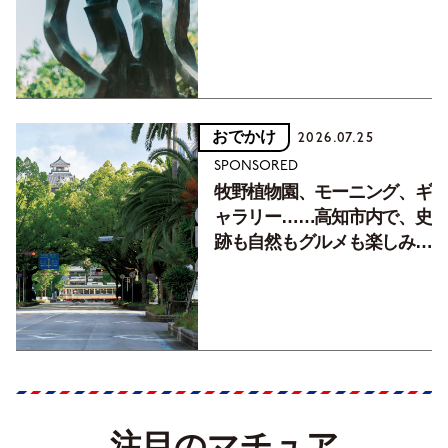
おでかけ
2026.07.25
SPONSORED
牧野植物園、モーニング、ギ
ャラリー……高知市内で、史
跡も自然もグルメも楽しみ尽
くす！【地元の本屋さんとつ
くった町歩きガイド／高知編
Part1】
注目のマチュア