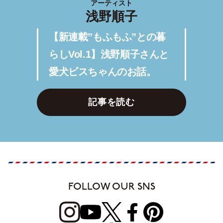
アーティスト
浅野順子
【新連載”もふもふ”との暮
らしVol.1】浅野順子さんと
愛犬ビスちゃんのお話。
記事を読む
FOLLOW OUR SNS