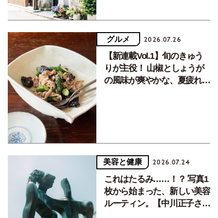
グルメ
2026.07.26
【新連載Vol.1】旬のきゅう
りが主役！ 山椒としょうが
の風味が爽やかな、夏疲れを
癒す10分おかず
美容と健康
2026.07.24
これはたるみ……！？ 写真1
枚から始まった、新しい美容
ルーティン。【中川正子さん
フォトエッセイVol.2】