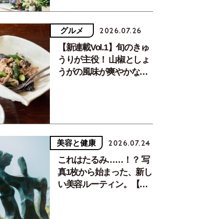
グルメ
2026.07.26
【新連載Vol.1】旬のきゅ
うりが主役！ 山椒としょ
うがの風味が爽やかな、
夏疲れを癒す10分おかず
美容と健康
2026.07.24
これはたるみ……！？ 写
真1枚から始まった、新し
い美容ルーティン。【中
川正子さんフォトエッセ
イVol.2】