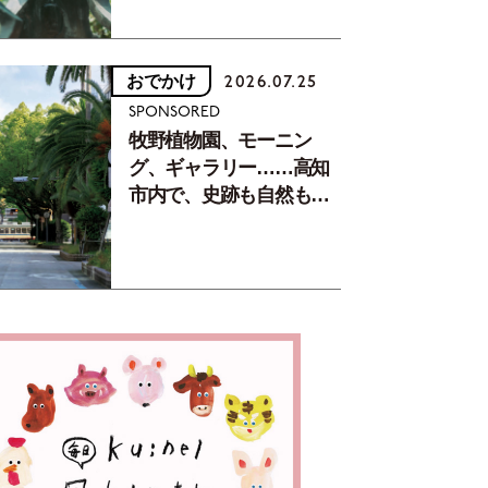
おでかけ
2026.07.25
SPONSORED
牧野植物園、モーニン
グ、ギャラリー……高知
市内で、史跡も自然もグ
ルメも楽しみ尽くす！
【地元の本屋さんとつく
った町歩きガイド／高知
編Part1】