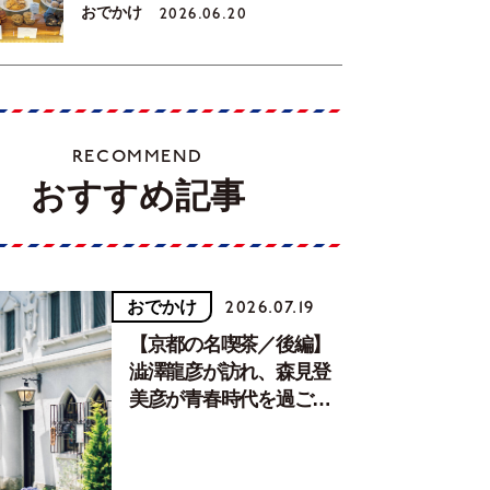
おでかけ
2026.06.20
RECOMMEND
おすすめ記事
おでかけ
2026.07.19
【京都の名喫茶／後編】
澁澤龍彦が訪れ、森見登
美彦が青春時代を過ごし
た文化が息づく居場所。