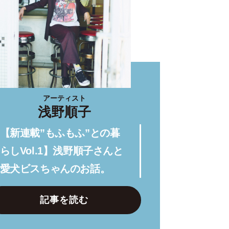
アーティスト
浅野順子
【新連載”もふもふ”との暮
らしVol.1】浅野順子さんと
愛犬ビスちゃんのお話。
記事を読む