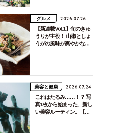
グルメ
2026.07.26
【新連載Vol.1】旬のきゅ
うりが主役！ 山椒としょ
うがの風味が爽やかな、
夏疲れを癒す10分おかず
美容と健康
2026.07.24
これはたるみ……！？ 写
真1枚から始まった、新し
い美容ルーティン。【中
川正子さんフォトエッセ
イVol.2】