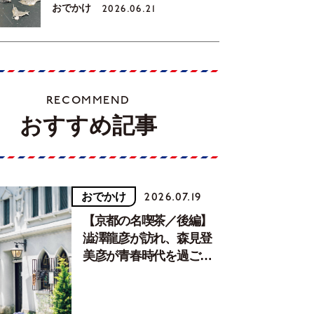
おでかけ
2026.06.21
RECOMMEND
おすすめ記事
おでかけ
2026.07.19
【京都の名喫茶／後編】
澁澤龍彦が訪れ、森見登
美彦が青春時代を過ごし
た文化が息づく居場所。