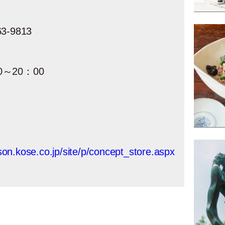
3-9813
0～20：00
休
son.kose.co.jp/site/p/concept_store.aspx