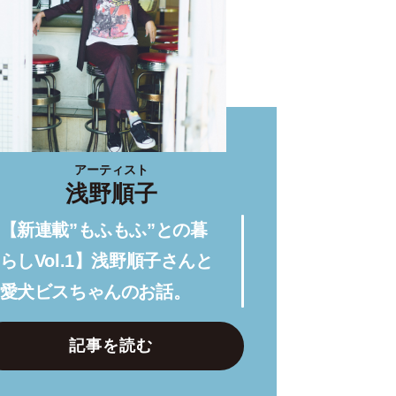
アーティスト
浅野順子
【新連載”もふもふ”との暮
らしVol.1】浅野順子さんと
愛犬ビスちゃんのお話。
記事を読む