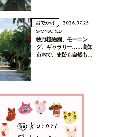
おでかけ
2026.07.25
SPONSORED
牧野植物園、モーニン
グ、ギャラリー……高知
市内で、史跡も自然もグ
ルメも楽しみ尽くす！
【地元の本屋さんとつく
った町歩きガイド／高知
編Part1】