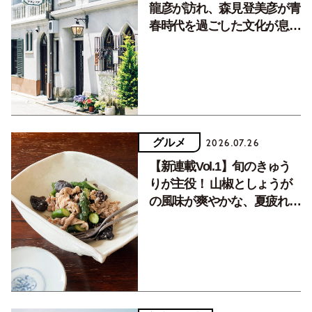
龍彦が訪れ、森見登美彦が青
春時代を過ごした文化が息づ
く居場所。
グルメ
2026.07.26
【新連載Vol.1】旬のきゅう
りが主役！ 山椒としょうが
の風味が爽やかな、夏疲れを
癒す10分おかず