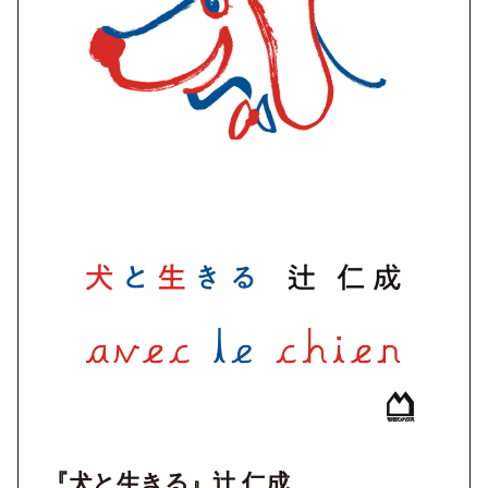
『犬と生きる』辻 仁成