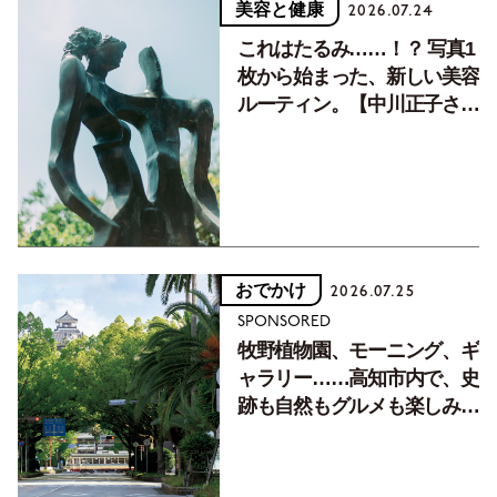
美容と健康
2026.07.24
これはたるみ……！？ 写真1
枚から始まった、新しい美容
ルーティン。【中川正子さん
フォトエッセイVol.2】
おでかけ
2026.07.25
SPONSORED
牧野植物園、モーニング、ギ
ャラリー……高知市内で、史
跡も自然もグルメも楽しみ尽
くす！【地元の本屋さんとつ
くった町歩きガイド／高知編
Part1】