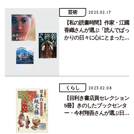
芸術
2025.02.17
【私の読書時間】作家・江國
香織さんが選ぶ「読んでばっ
かりの日々に心にとまった」
３冊
くらし
2023.02.08
【目利き書店員セレクション
5冊】きのしたブックセンタ
ー・今村翔吾さんが選ぶ日本
の良さに気付かされる時代小
説