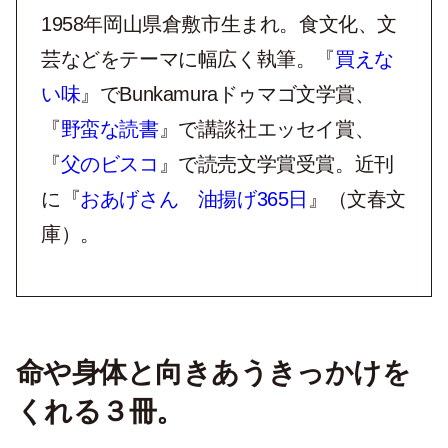
1958年岡山県倉敷市生まれ。食文化、文
芸などをテーマに幅広く執筆。『
買えな
い味
』でBunkamuraドゥマゴ文学賞、
『
野蛮な読書
』で講談社エッセイ賞、
『
父のビスコ
』で読売文学賞受賞。近刊
に『
おあげさん 油揚げ365日
』（文春文
庫）。
命や身体と向きあうきっかけを
くれる３冊。