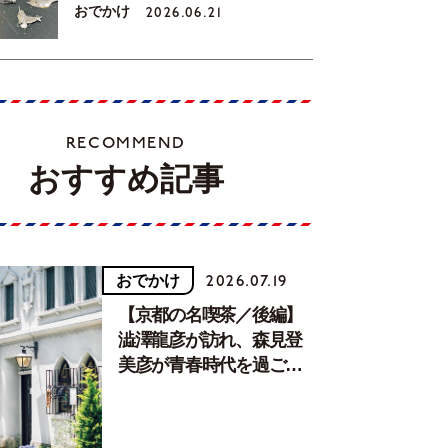
おでかけ
2026.06.21
RECOMMEND
おすすめ記事
おでかけ
2026.07.19
【京都の名喫茶／後編】
澁澤龍彦が訪れ、森見登
美彦が青春時代を過ごし
た文化が息づく居場所。