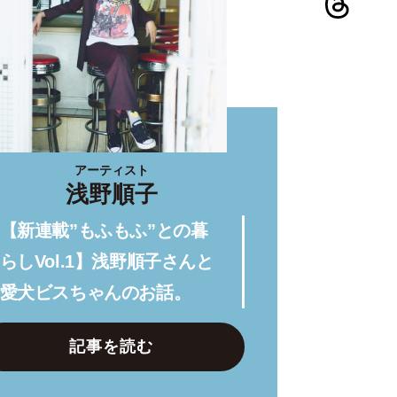
アーティスト
浅野順子
【新連載”もふもふ”との暮
らしVol.1】浅野順子さんと
愛犬ビスちゃんのお話。
記事を読む