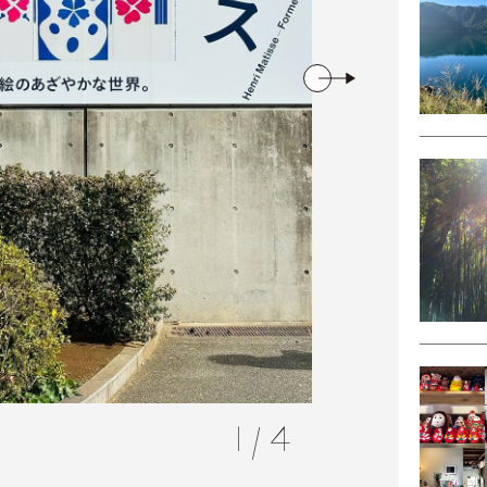
1
/
4