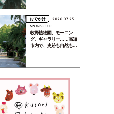
おでかけ
2026.07.25
SPONSORED
牧野植物園、モーニン
グ、ギャラリー……高知
市内で、史跡も自然もグ
ルメも楽しみ尽くす！
【地元の本屋さんとつく
った町歩きガイド／高知
編Part1】