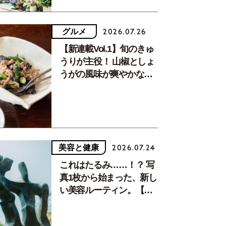
グルメ
2026.07.26
【新連載Vol.1】旬のきゅ
うりが主役！ 山椒としょ
うがの風味が爽やかな、
夏疲れを癒す10分おかず
美容と健康
2026.07.24
これはたるみ……！？ 写
真1枚から始まった、新し
い美容ルーティン。【中
川正子さんフォトエッセ
イVol.2】