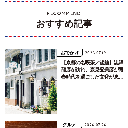
RECOMMEND
おすすめ記事
おでかけ
2026.07.19
【京都の名喫茶／後編】澁澤
龍彦が訪れ、森見登美彦が青
春時代を過ごした文化が息づ
く居場所。
グルメ
2026.07.26