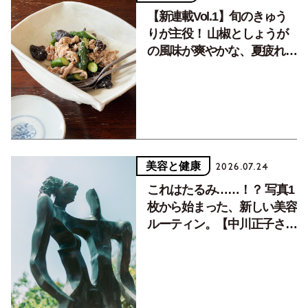
【新連載Vol.1】旬のきゅう
りが主役！ 山椒としょうが
の風味が爽やかな、夏疲れを
癒す10分おかず
美容と健康
2026.07.24
これはたるみ……！？ 写真1
枚から始まった、新しい美容
ルーティン。【中川正子さん
フォトエッセイVol.2】