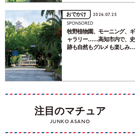
おでかけ
2026.07.25
SPONSORED
牧野植物園、モーニング、ギ
ャラリー……高知市内で、史
跡も自然もグルメも楽しみ尽
くす！【地元の本屋さんとつ
くった町歩きガイド／高知編
Part1】
注目のマチュア
JUNKO ASANO