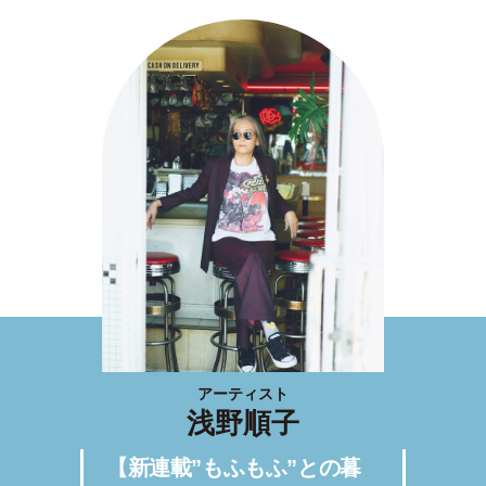
アーティスト
浅野順子
【新連載”もふもふ”との暮