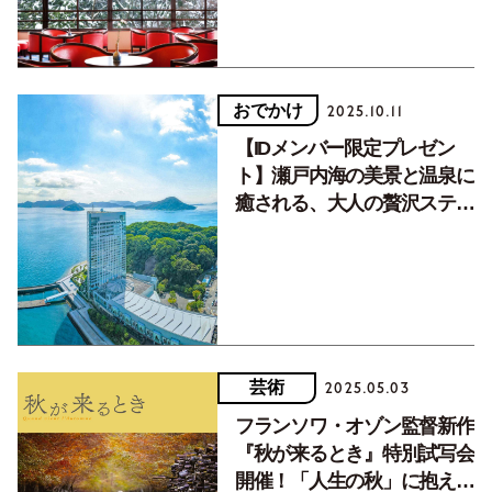
おでかけ
2025.10.11
【IDメンバー限定プレゼン
ト】瀬戸内海の美景と温泉に
癒される、大人の贅沢ステイ
『グランドプリンスホテル広
島』ペア宿泊券
芸術
2025.05.03
フランソワ・オゾン監督新作
『秋が来るとき』特別試写会
開催！「人生の秋」に抱えた