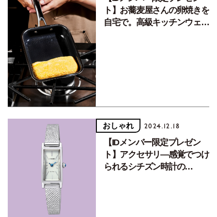
ト】お蕎麦屋さんの卵焼きを
自宅で。高級キッチンウェア
ブランド発！卵焼き用フライ
パン
おしゃれ
2024.12.18
【IDメンバー限定プレゼン
ト】アクセサリ―感覚でつけ
られるシチズン時計の
『Kii:』