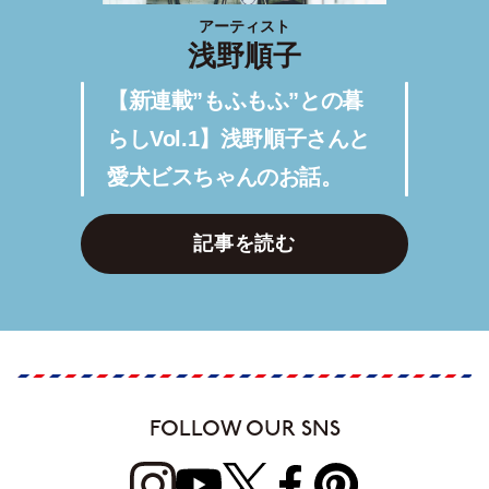
アーティスト
浅野順子
【新連載”もふもふ”との暮
らしVol.1】浅野順子さんと
愛犬ビスちゃんのお話。
記事を読む
FOLLOW OUR SNS