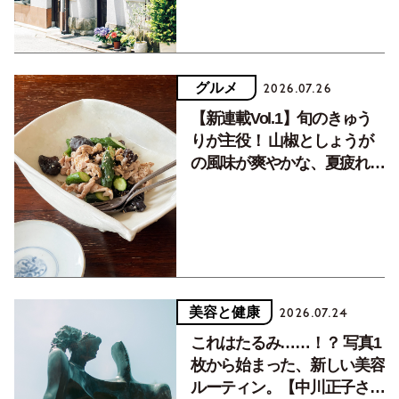
グルメ
2026.07.26
【新連載Vol.1】旬のきゅう
りが主役！ 山椒としょうが
の風味が爽やかな、夏疲れを
癒す10分おかず
美容と健康
2026.07.24
これはたるみ……！？ 写真1
枚から始まった、新しい美容
ルーティン。【中川正子さん