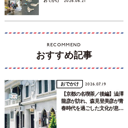
おでかけ
2026.06.21
RECOMMEND
おすすめ記事
おでかけ
2026.07.19
【京都の名喫茶／後編】澁澤
龍彦が訪れ、森見登美彦が青
春時代を過ごした文化が息づ
く居場所。