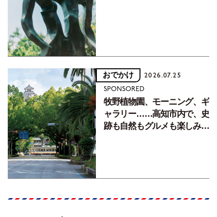
フォトエッセイVol.2】
おでかけ
2026.07.25
SPONSORED
牧野植物園、モーニング、ギ
ャラリー……高知市内で、史
跡も自然もグルメも楽しみ尽
くす！【地元の本屋さんとつ
くった町歩きガイド／高知編
Part1】