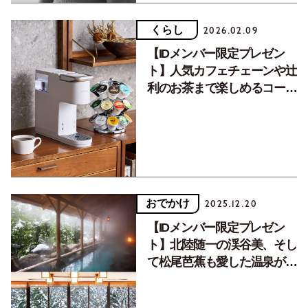
くらし
2026.02.09
【IDメンバー限定プレゼン
ト】人気カフェチェーンや辻
利のお茶まで楽しめるコーヒ
ー＆ティーマシン『キューリ
グ』
おでかけ
2025.12.20
【IDメンバー限定プレゼン
ト】北陸随一の渓谷美、そし
て松尾芭蕉も愛した温泉が自
慢！加賀モダン宿『かがり吉
祥亭』ペア宿泊券