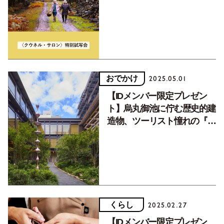
秘密とは。広瀬裕子さんのト
ークも
おでかけ
2025.05.01
【IDメンバー限定プレゼン
ト】烏丸御池に佇む歴史的建
造物、ツーリスト憧れの『エ
ースホテル京都』ペア宿泊券
くらし
2025.02.27
【IDメンバー限定プレゼン