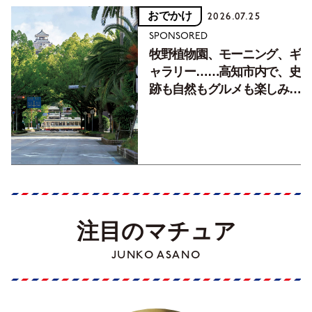
おでかけ
2026.07.25
SPONSORED
牧野植物園、モーニング、ギ
ャラリー……高知市内で、史
跡も自然もグルメも楽しみ尽
くす！【地元の本屋さんとつ
くった町歩きガイド／高知編
Part1】
注目のマチュア
JUNKO ASANO