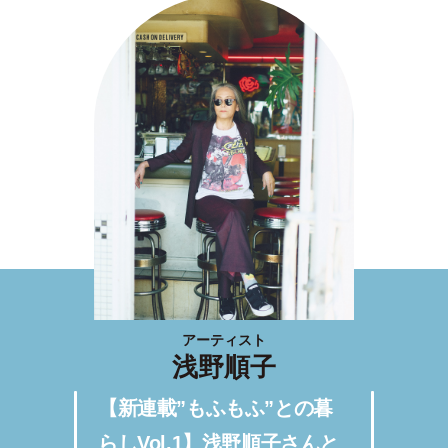
アーティスト
浅野順子
【新連載”もふもふ”との暮
らしVol.1】浅野順子さんと