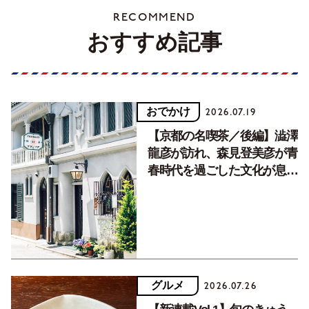
RECOMMEND
おすすめ記事
おでかけ
2026.07.19
【京都の名喫茶／後編】澁澤
龍彦が訪れ、森見登美彦が青
春時代を過ごした文化が息づ
く居場所。
グルメ
2026.07.26