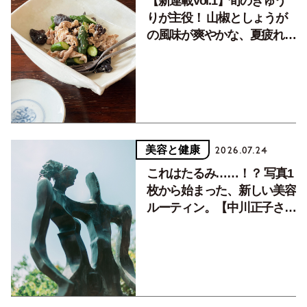
【新連載Vol.1】旬のきゅう
りが主役！ 山椒としょうが
の風味が爽やかな、夏疲れを
癒す10分おかず
美容と健康
2026.07.24
これはたるみ……！？ 写真1
枚から始まった、新しい美容
ルーティン。【中川正子さん
フォトエッセイVol.2】