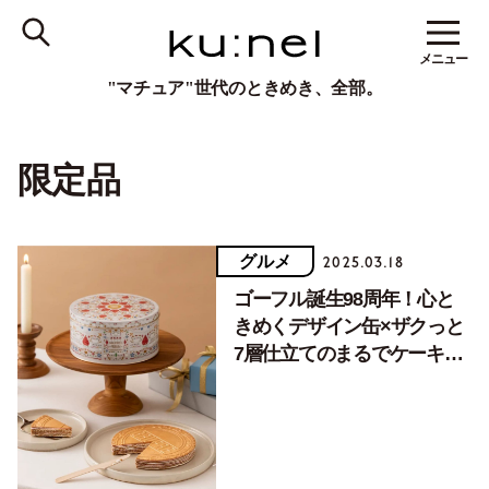
メニュー
"マチュア"世代のときめき、全部。
限定品
グルメ
2025.03.18
ゴーフル誕生98周年！心と
きめくデザイン缶×ザクっと
7層仕立てのまるでケーキな
「アニバーサリーゴーフル」
限定発売