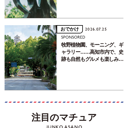
おでかけ
2026.07.25
SPONSORED
牧野植物園、モーニング、ギ
ャラリー……高知市内で、史
跡も自然もグルメも楽しみ尽
くす！【地元の本屋さんとつ
くった町歩きガイド／高知編
Part1】
注目のマチュア
JUNKO ASANO