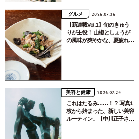
グルメ
2026.07.26
【新連載Vol.1】旬のきゅう
りが主役！ 山椒としょうが
の風味が爽やかな、夏疲れを
癒す10分おかず
美容と健康
2026.07.24
これはたるみ……！？ 写真1
枚から始まった、新しい美容
ルーティン。【中川正子さん
フォトエッセイVol.2】