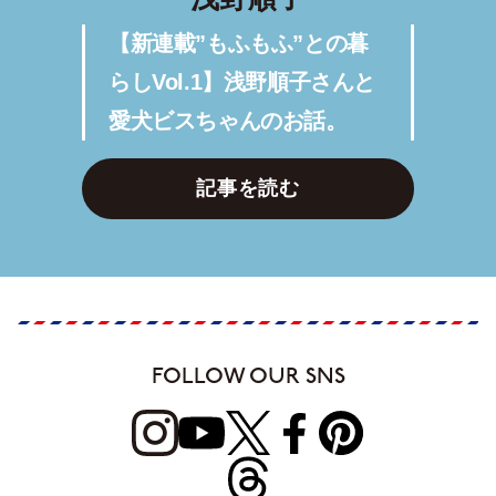
【新連載”もふもふ”との暮
らしVol.1】浅野順子さんと
愛犬ビスちゃんのお話。
記事を読む
FOLLOW OUR SNS