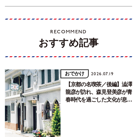
RECOMMEND
おすすめ記事
おでかけ
2026.07.19
【京都の名喫茶／後編】澁澤
龍彦が訪れ、森見登美彦が青
春時代を過ごした文化が息づ
く居場所。