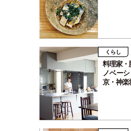
くらし
料理家・
ノベーシ
京・神楽