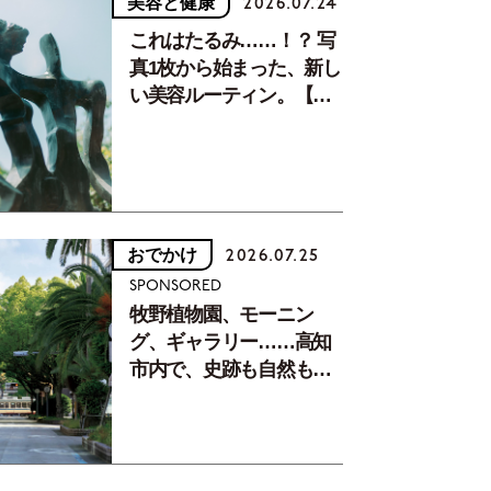
美容と健康
2026.07.24
これはたるみ……！？ 写
真1枚から始まった、新し
い美容ルーティン。【中
川正子さんフォトエッセ
イVol.2】
おでかけ
2026.07.25
SPONSORED
牧野植物園、モーニン
グ、ギャラリー……高知
市内で、史跡も自然もグ
ルメも楽しみ尽くす！
【地元の本屋さんとつく
った町歩きガイド／高知
編Part1】