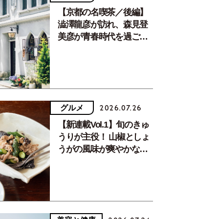
【京都の名喫茶／後編】
澁澤龍彦が訪れ、森見登
美彦が青春時代を過ごし
た文化が息づく居場所。
グルメ
2026.07.26
【新連載Vol.1】旬のきゅ
うりが主役！ 山椒としょ
うがの風味が爽やかな、
夏疲れを癒す10分おかず