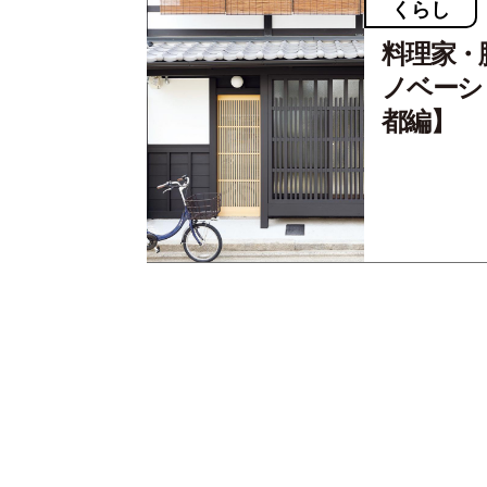
くらし
料理家・
ノベーシ
都編】