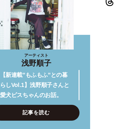
アーティスト
浅野順子
【新連載”もふもふ”との暮
らしVol.1】浅野順子さんと
愛犬ビスちゃんのお話。
記事を読む