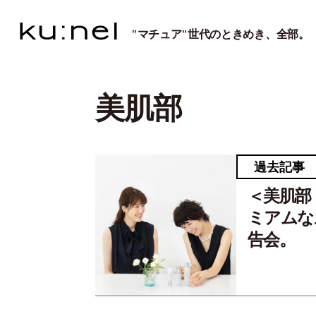
"マチュア"世代のときめき、全部。
美肌部
過去記事
＜美肌部
ミアムな
告会。