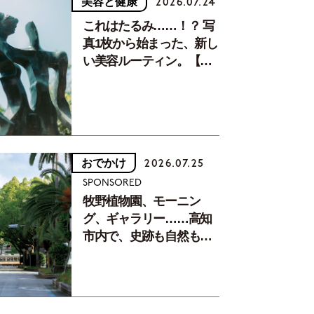
美容と健康
2026.07.24
これはたるみ……！？ 写
真1枚から始まった、新し
い美容ルーティン。【中
川正子さんフォトエッセ
イVol.2】
おでかけ
2026.07.25
SPONSORED
牧野植物園、モーニン
グ、ギャラリー……高知
市内で、史跡も自然もグ
ルメも楽しみ尽くす！
【地元の本屋さんとつく
った町歩きガイド／高知
編Part1】