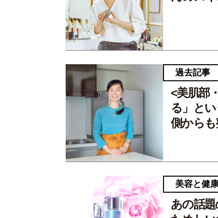
過去記事
<美肌部
る」とい
側からも
美容と健
あの話題