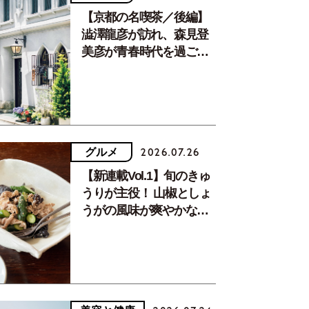
【京都の名喫茶／後編】
澁澤龍彦が訪れ、森見登
美彦が青春時代を過ごし
た文化が息づく居場所。
グルメ
2026.07.26
【新連載Vol.1】旬のきゅ
うりが主役！ 山椒としょ
うがの風味が爽やかな、
夏疲れを癒す10分おかず