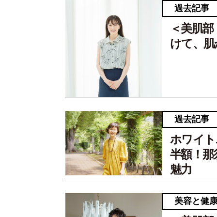
過去記事
＜美肌部
けて、肌
過去記事
ホワイト
半額！那
魅力
美容と健