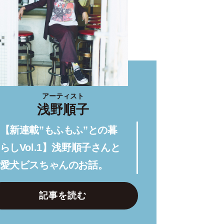
アーティスト
浅野順子
【新連載”もふもふ”との暮
らしVol.1】浅野順子さんと
愛犬ビスちゃんのお話。
記事を読む