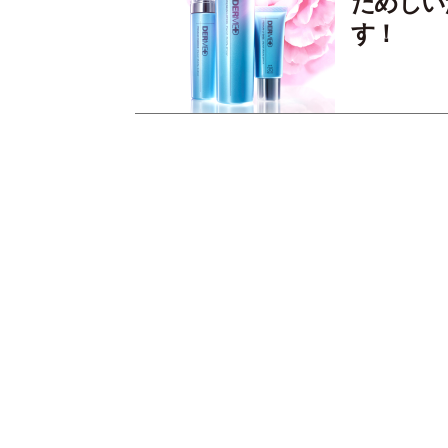
ためしい
す！