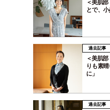
＜美肌部
とで、小
過去記事
＜美肌部
りも素晴
に」
過去記事