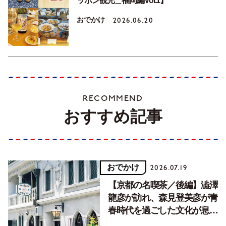
ッポン観光＿福岡編Vol.1】
おでかけ
2026.06.20
RECOMMEND
おすすめ記事
おでかけ
2026.07.19
【京都の名喫茶／後編】澁澤
龍彦が訪れ、森見登美彦が青
春時代を過ごした文化が息づ
く居場所。