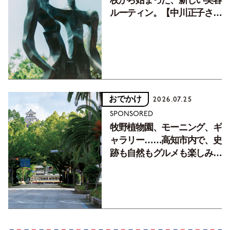
枚から始まった、新しい美容
ルーティン。【中川正子さん
フォトエッセイVol.2】
おでかけ
2026.07.25
SPONSORED
牧野植物園、モーニング、ギ
ャラリー……高知市内で、史
跡も自然もグルメも楽しみ尽
くす！【地元の本屋さんとつ
くった町歩きガイド／高知編
Part1】