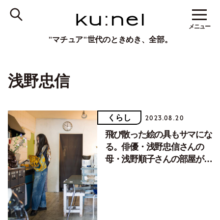
メニュー
"マチュア"世代のときめき、全部。
浅野忠信
くらし
2023.08.20
飛び散った絵の具もサマにな
る。俳優・浅野忠信さんの
母・浅野順子さんの部屋が素
敵すぎる【後編】