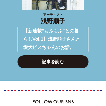
アーティスト
浅野順子
【新連載”もふもふ”との暮
らしVol.1】浅野順子さんと
愛犬ビスちゃんのお話。
記事を読む
FOLLOW OUR SNS