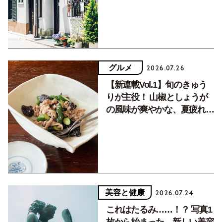
グルメ
2026.07.26
【新連載Vol.1】旬のきゅう
りが主役！ 山椒としょうが
の風味が爽やかな、夏疲れを
癒す10分おかず
美容と健康
2026.07.24
これはたるみ……！？ 写真1