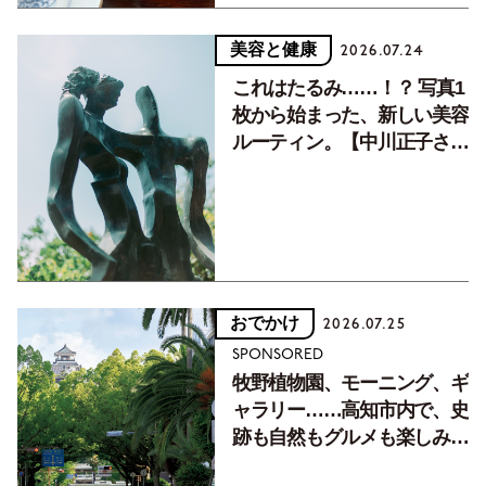
美容と健康
2026.07.24
これはたるみ……！？ 写真1
枚から始まった、新しい美容
ルーティン。【中川正子さん
フォトエッセイVol.2】
おでかけ
2026.07.25
SPONSORED
牧野植物園、モーニング、ギ
ャラリー……高知市内で、史
跡も自然もグルメも楽しみ尽
くす！【地元の本屋さんとつ