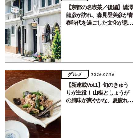
【京都の名喫茶／後編】澁澤
龍彦が訪れ、森見登美彦が青
春時代を過ごした文化が息づ
く居場所。
グルメ
2026.07.26
【新連載Vol.1】旬のきゅう
りが主役！ 山椒としょうが
の風味が爽やかな、夏疲れを
癒す10分おかず