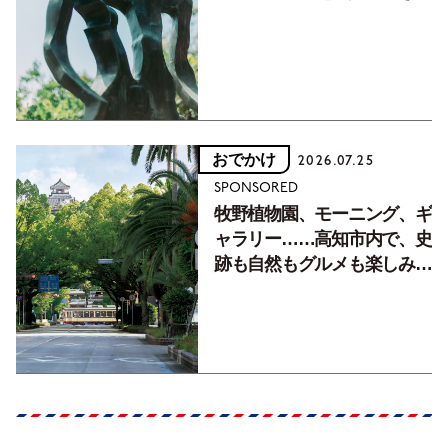
フォトエッセイVol.2】
おでかけ
2026.07.25
SPONSORED
牧野植物園、モーニング、ギ
ャラリー……高知市内で、史
跡も自然もグルメも楽しみ尽
くす！【地元の本屋さんとつ
くった町歩きガイド／高知編
Part1】