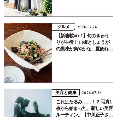
グルメ
2026.07.26
【新連載Vol.1】旬のきゅう
りが主役！ 山椒としょうが
の風味が爽やかな、夏疲れを
癒す10分おかず
美容と健康
2026.07.24
これはたるみ……！？ 写真1
枚から始まった、新しい美容
ルーティン。【中川正子さん