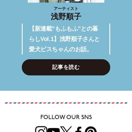
アーティスト
浅野順子
【新連載”もふもふ”との暮
らしVol.1】浅野順子さんと
愛犬ビスちゃんのお話。
記事を読む
FOLLOW OUR SNS