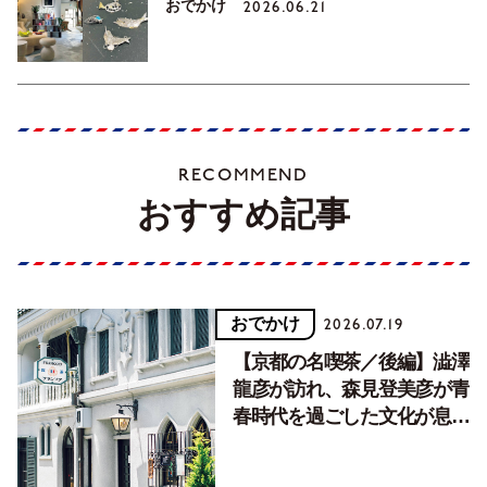
おでかけ
2026.06.21
RECOMMEND
おすすめ記事
おでかけ
2026.07.19
【京都の名喫茶／後編】澁澤
龍彦が訪れ、森見登美彦が青
春時代を過ごした文化が息づ
く居場所。