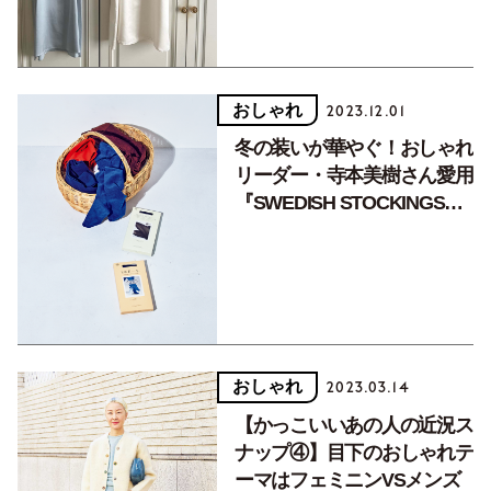
おしゃれ
2023.12.01
冬の装いが華やぐ！おしゃれ
リーダー・寺本美樹さん愛用
『SWEDISH STOCKINGS』
の感動的なはき心地のカラー
タイツ
おしゃれ
2023.03.14
【かっこいいあの人の近況ス
ナップ④】目下のおしゃれテ
ーマはフェミニンVSメンズ